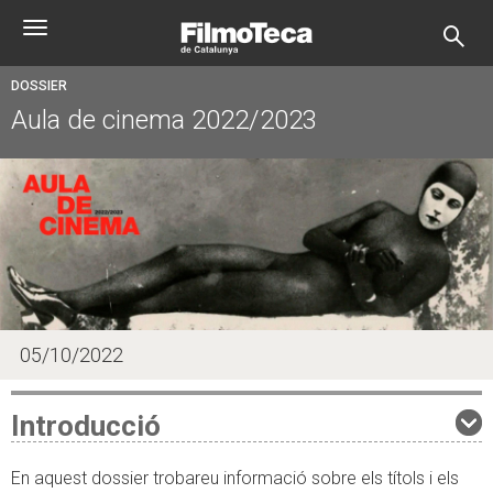
Skip
Toggle
to
navigation
main
content
DOSSIER
Aula de cinema 2022/2023
05/10/2022
Introducció
En aquest dossier trobareu informació sobre els títols i els