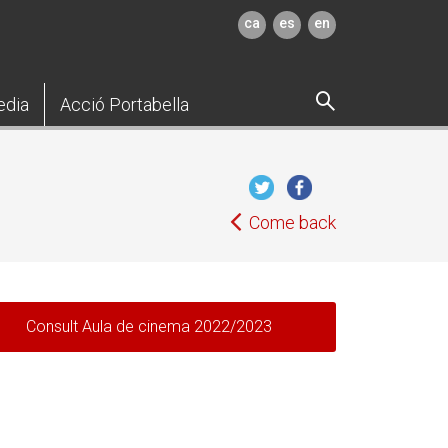
ca
es
en
edia
Acció Portabella
Come back
Consult Aula de cinema 2022/2023