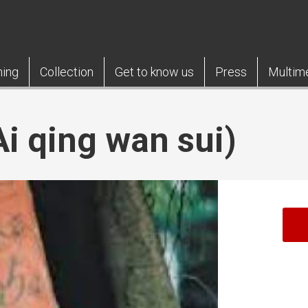
ning
Collection
Get to know us
Press
Multim
Ai qing wan sui)