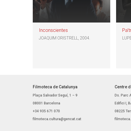
Inconscientes
Pa't
JOAQUIM ORISTRELL, 2004.
LUPE
Filmoteca de Catalunya
Centre d
Plaça Salvador Seguí, 1 – 9
Ds. Parc 
08001 Barcelona
Edifici I,
+34 935 671 070
08225 Ter
filmoteca.cultura@gencat.cat
filmoteca