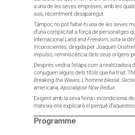
a una de les seves empreses, amb les quals v
suís, recentment desaparegut.
Tampoc no pot faltar-hi una de les seves mo
d’una complicitat a força de personatges quo
internacional
Land and Freedom
, sota la d
Inconscientes
, dirigida per Joaquim Oristre
impulso
, reminiscència dels seus orígens pr
Després vindria l’etapa com a realitzadora d
conjuguen alguns dels títols que ha triat:
The
Breaking the Waves
;
L’homme blessé
;
Secre
americana,
Apocalypse Now Redux
.
Exigent amb la seva feina i incondicional del
mateixa ens explicarà el perquè d’aqueste
Programme