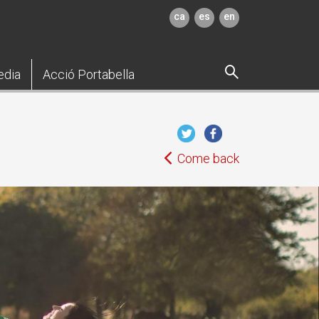
ca
es
en
edia
Acció Portabella
Come back