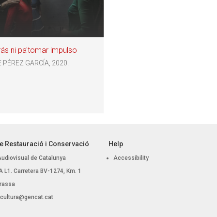
rás ni pa'tomar impulso
 PÉREZ GARCÍA, 2020.
e Restauració i Conservació
Help
Audiovisual de Catalunya
Accessibility
 BA L1. Carretera BV-1274, Km. 1
rassa
.cultura@gencat.cat