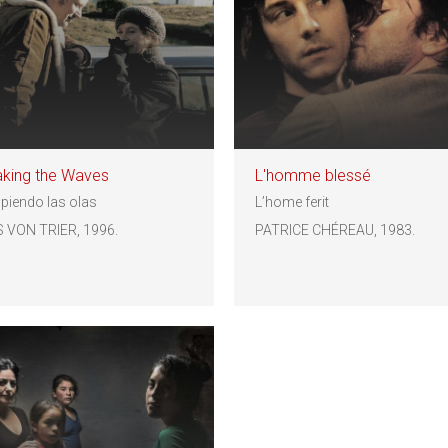
aking the Waves
L'homme blessé
iendo las olas
L’home ferit
 VON TRIER, 1996.
PATRICE CHÉREAU, 1983.