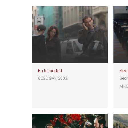
En la ciudad
Secr
CESC GAY, 2003.
Secr
MIKE