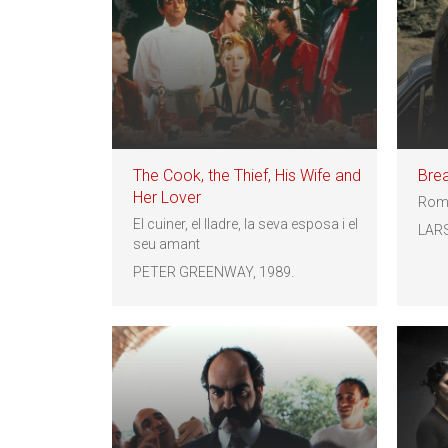
The Cook, the Thief, His Wife and
Bre
Her Lover
Romp
El cuiner, el lladre, la seva esposa i el
LARS
seu amant
PETER GREENWAY, 1989.