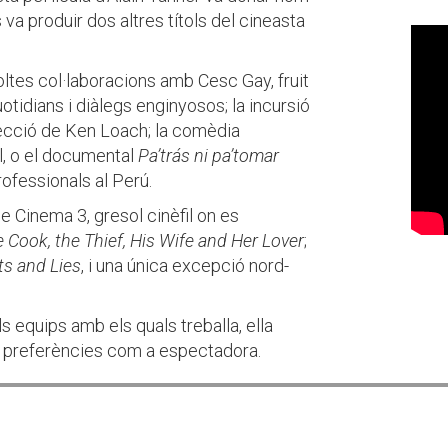
a produir dos altres títols del cineasta
ltes col·laboracions amb Cesc Gay, fruit
tidians i diàlegs enginyosos; la incursió
irecció de Ken Loach; la comèdia
ll, o el documental
Pa’trás ni pa’tomar
ofessionals al Perú.
e Cinema 3, gresol cinèfil on es
 Cook, the Thief, His Wife and Her Lover
;
ts and Lies
, i una única excepció nord-
s equips amb els quals treballa, ella
s preferències com a espectadora.