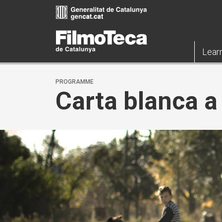
Skip
to
main
content
Lear
PROGRAMME
Carta blanca a