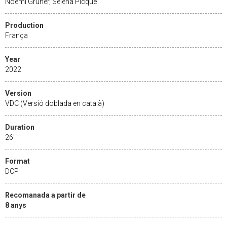
Noémi Gruner, Séléna Picque
Production
França
Year
2022
Version
VDC (Versió doblada en català)
Duration
26'
Format
DCP
Recomanada a partir de
8 anys