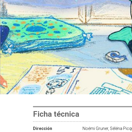
Ficha técnica
Dirección
Noémi Gruner, Séléna Picq