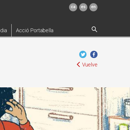
ca
es
en
dia
Acció Portabella
Vuelve