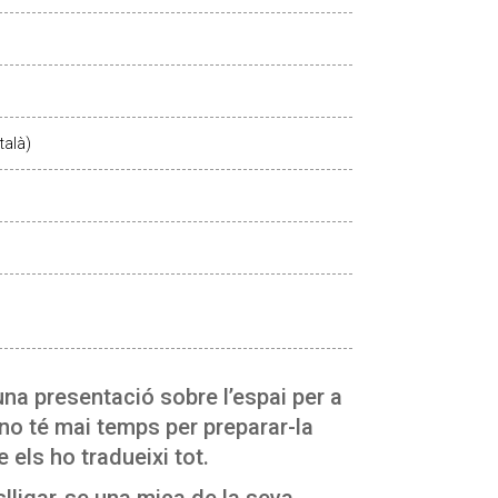
talà)
na presentació sobre l’espai per a
 no té mai temps per preparar-la
els ho tradueixi tot.
lligar-se una mica de la seva