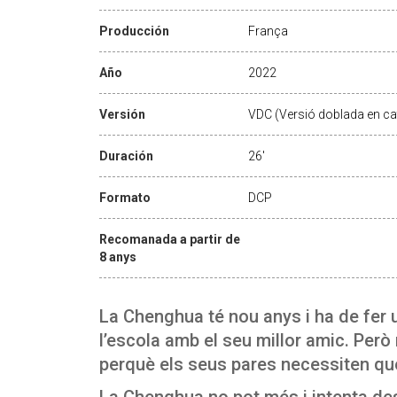
Producción
França
Año
2022
Versión
VDC (Versió doblada en ca
Duración
26'
Formato
DCP
Recomanada a partir de
8 anys
La Chenghua té nou anys i ha de fer u
l’escola amb el seu millor amic. Però
perquè els seus pares necessiten que 
La Chenghua no pot més i intenta des