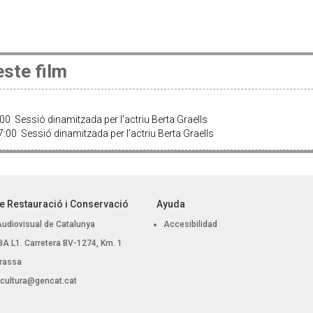
ste film
0 Sessió dinamitzada per l’actriu Berta Graells
:00 Sessió dinamitzada per l’actriu Berta Graells
e Restauració i Conservació
Ayuda
Audiovisual de Catalunya
Accesibilidad
, BA L1. Carretera BV-1274, Km. 1
rassa
.cultura@gencat.cat