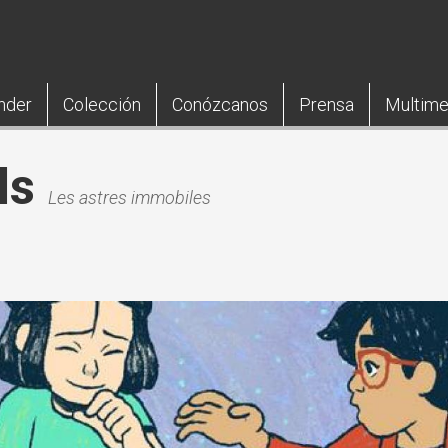
nder
Colección
Conózcanos
Prensa
Multime
ls
Les astres immobiles