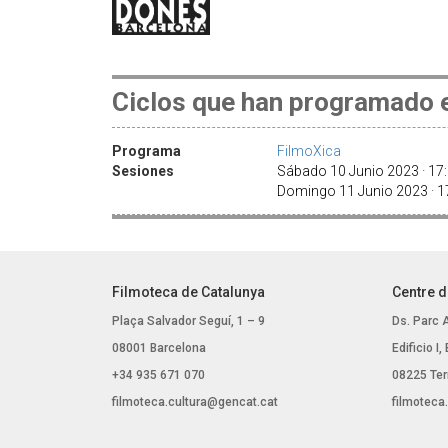
Ciclos que han programado e
Programa
FilmoXica
Sesiones
Sábado 10 Junio 2023 · 17:0
Domingo 11 Junio 2023 · 17
Filmoteca de Catalunya
Centre d
Plaça Salvador Seguí, 1 – 9
Ds. Parc 
08001 Barcelona
Edificio I
+34 935 671 070
08225 Ter
filmoteca.cultura@gencat.cat
filmoteca