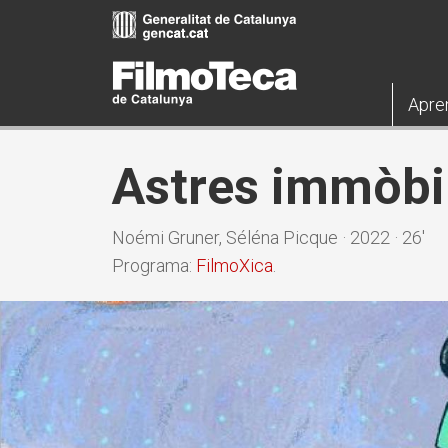
Pasar
al
contenido
principal
Apre
Astres immòbi
Noémi Gruner, Séléna Picque · 2022 · 26'
Programa:
FilmoXica
.