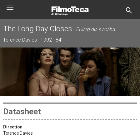
Skip
Toggle
to
navigation
main
content
The Long Day Closes
El llarg dia s'acaba
Terence Davies · 1992 · 84'
Datasheet
Direction
Terence Davies