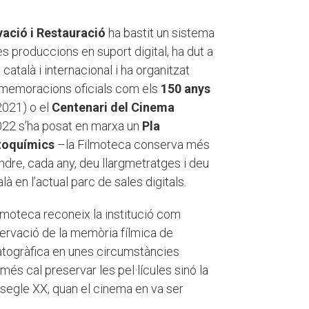
ació i Restauració
ha bastit un sistema
es produccions en suport digital, ha dut a
atalà i internacional i ha organitzat
mmemoracions oficials com els
150 anys
2021) o el
Centenari del Cinema
2022 s’ha posat en marxa un
Pla
otoquímics
–la Filmoteca conserva més
dre, cada any, deu llargmetratges i deu
à en l’actual parc de sales digitals.
Filmoteca reconeix la institució com
servació de la memòria fílmica de
ematogràfica en unes circumstàncies
més cal preservar les pel·lícules sinó la
 segle XX, quan el cinema en va ser