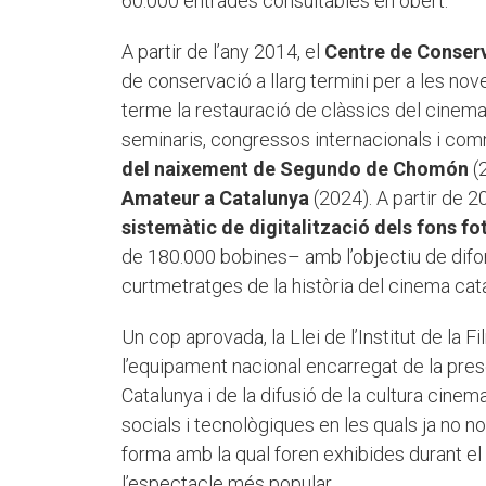
60.000 entrades consultables en obert.
A partir de l’any 2014, el
Centre de Conserv
de conservació a llarg termini per a les nov
terme la restauració de clàssics del cinema c
seminaris, congressos internacionals i co
del naixement de Segundo de Chomón
(
Amateur a Catalunya
(2024). A partir de 
sistemàtic de digitalització dels fons f
de 180.000 bobines– amb l’objectiu de difon
curtmetratges de la història del cinema catal
Un cop aprovada, la Llei de l’Institut de la 
l’equipament nacional encarregat de la pre
Catalunya i de la difusió de la cultura cin
socials i tecnològiques en les quals ja no no
forma amb la qual foren exhibides durant el
l’espectacle més popular.