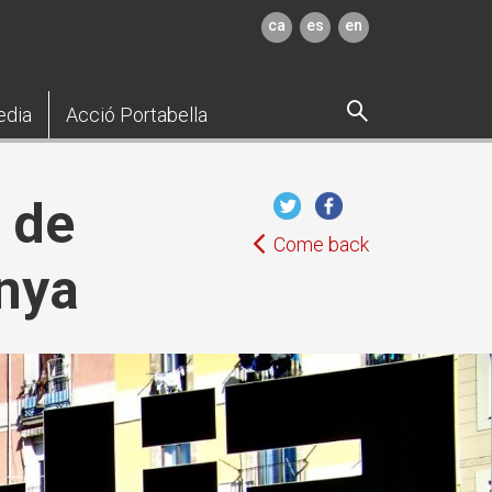
ca
es
en
edia
Acció Portabella
i de
Come back
unya