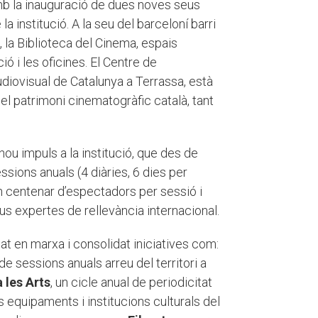
amb la inauguració de dues noves seus
a institució. A la seu del barceloní barri
 la Biblioteca del Cinema, espais
ó i les oficines. El Centre de
udiovisual de Catalunya a Terrassa, està
 el patrimoni cinematogràfic català, tant
ou impuls a la institució, que des de
sions anuals (4 diàries, 6 dies per
 centenar d’espectadors per sessió i
us expertes de rellevància internacional.
t en marxa i consolidat iniciatives com:
e sessions anuals arreu del territori a
 les Arts
, un cicle anual de periodicitat
 equipaments i institucions culturals del