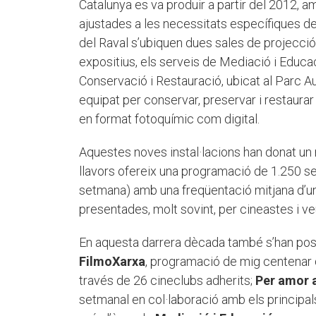
Catalunya es va produir a partir del 2012, 
ajustades a les necessitats específiques de l
del Raval s’ubiquen dues sales de projecció,
expositius, els serveis de Mediació i Educaci
Conservació i Restauració, ubicat al Parc A
equipat per conservar, preservar i restaurar
en format fotoquímic com digital.
Aquestes noves instal·lacions han donat un n
llavors ofereix una programació de 1.250 ses
setmana) amb una freqüentació mitjana d’un
presentades, molt sovint, per cineastes i ve
En aquesta darrera dècada també s’han posa
FilmoXarxa
, programació de mig centenar d
través de 26 cineclubs adherits;
Per amor a
setmanal en col·laboració amb els principals