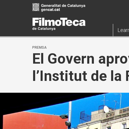
Skip
to
main
content
Lear
PREMSA
El Govern aprov
l’Institut de l