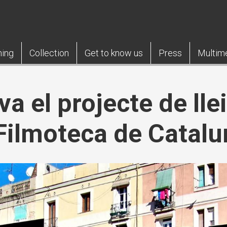
ning
Collection
Get to know us
Press
Multim
a el projecte de lle
a Filmoteca de Catal