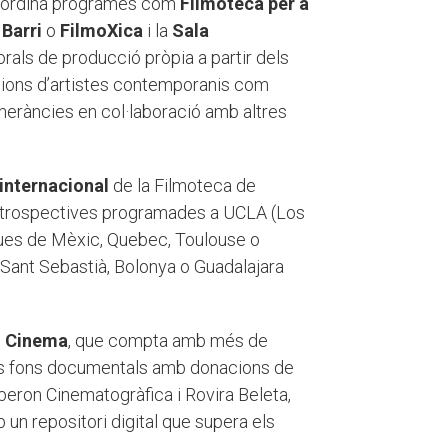
oordina programes com
Filmoteca per a
 Barri
o
FilmoXica
i la
Sala
rals de producció pròpia a partir dels
acions d’artistes contemporanis com
ineràncies en col·laboració amb altres
 internacional
de la Filmoteca de
retrospectives programades a UCLA (Los
ues de Mèxic, Quebec, Toulouse o
, Sant Sebastià, Bolonya o Guadalajara
l Cinema
, que compta amb més de
eus fons documentals amb donacions de
beron Cinematogràfica i Rovira Beleta,
 un repositori digital que supera els