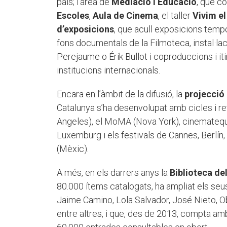
país; l’àrea de
Mediació i Educació
, que c
Escoles
,
Aula de Cinema
, el taller
Vivim el
d’exposicions
, que acull exposicions tempo
fons documentals de la Filmoteca, instal·l
Perejaume o Érik Bullot i coproduccions i it
institucions internacionals.
Encara en l’àmbit de la difusió, la
projecció
Catalunya s’ha desenvolupat amb cicles i 
Angeles), el MoMA (Nova York), cinemateq
Luxemburg i els festivals de Cannes, Berlín
(Mèxic).
A més, en els darrers anys la
Biblioteca de
80.000 ítems catalogats, ha ampliat els s
Jaime Camino, Lola Salvador, José Nieto, O
entre altres, i que, des de 2013, compta amb