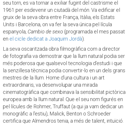
seu torn, es va tornar a exiliar fugint del castrisme el
1961 per esdevenir un ciutadà del món. Va edificar el
gruix de la seva obra entre França, Itàlia, els Estats
Units i Barcelona, on va fer la seva única pel·lícula
espanyola,
Cambio de sexo
(programada el mes passat
en
el cicle dedicat a Joaquim Jordà
).
La seva oscaritzada obra filmogràfica com a director
de fotografia va demostrar que la llum natural podia ser
més poderosa que qualsevol tecnologia d’estudi i que
la senzillesa tècnica podia convertir-lo en un dels grans
mestres de la llum. Home d’una cultura i un art
extraordinaris, va desenvolupar una mirada
cinematogràfica que combinava la sensibilitat pictòrica
europea amb la llum natural. Que el seu nom figurés en
pel·lícules de Rohmer, Truffaut (a qui ja vam dedicar un
monogràfic a l’estiu), Malick, Benton o Schroeder
certifica que Almendros tenia, a més de talent, intuïció.