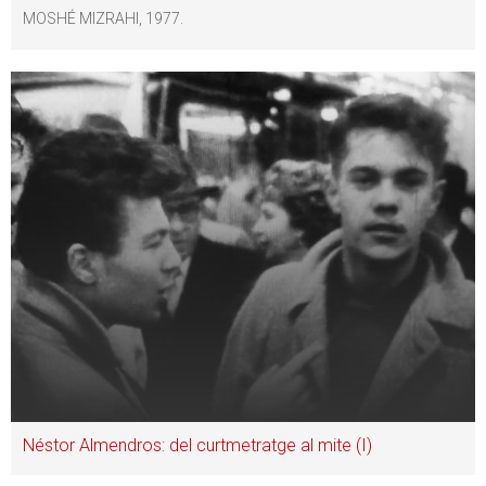
MOSHÉ MIZRAHI, 1977.
Néstor Almendros: del curtmetratge al mite (I)