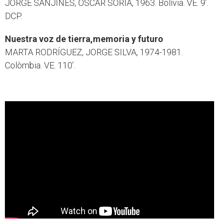
JORGE SANJINÉS, ÓSCAR SORIA, 1963. Bolívia. VE. 9’.
DCP.
Nuestra voz de tierra,memoria y futuro
MARTA RODRÍGUEZ, JORGE SILVA, 1974-1981.
Colòmbia. VE. 110’.