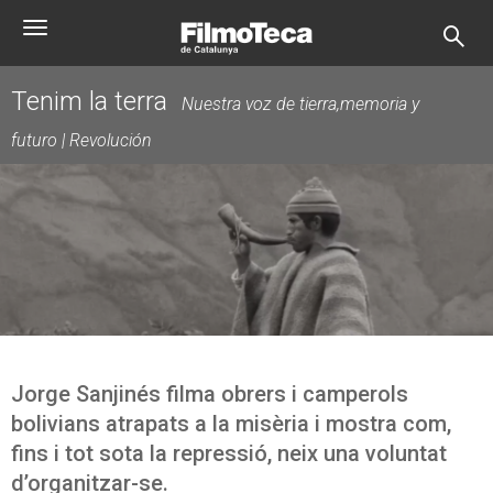
Skip
Toggle
to
navigation
main
content
Tenim la terra
Nuestra voz de tierra,memoria y
futuro | Revolución
Jorge Sanjinés filma obrers i camperols
bolivians atrapats a la misèria i mostra com,
fins i tot sota la repressió, neix una voluntat
d’organitzar-se.