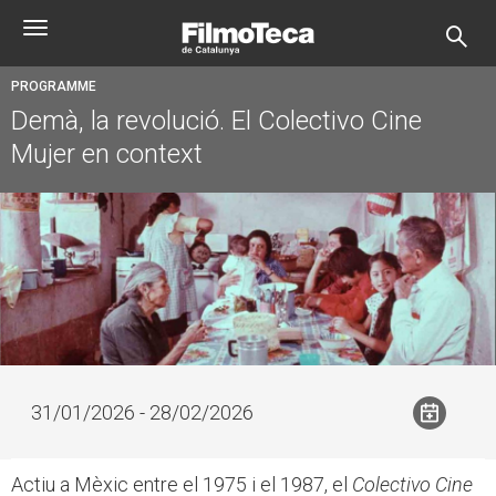
Skip
Toggle
to
navigation
main
content
PROGRAMME
Demà, la revolució. El Colectivo Cine
Mujer en context
31/01/2026 - 28/02/2026
Actiu a Mèxic entre el 1975 i el 1987, el
Colectivo Cine