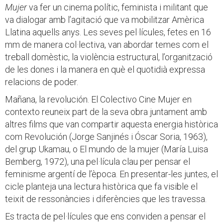
Mujer
va fer un cinema polític, feminista i militant que
va dialogar amb l’agitació que va mobilitzar Amèrica
Llatina aquells anys. Les seves pel·lícules, fetes en 16
mm de manera col·lectiva, van abordar temes com el
treball domèstic, la violència estructural, l’organització
de les dones i la manera en què el quotidià expressa
relacions de poder.
Mañana, la revolución. El Colectivo Cine Mujer en
contexto reuneix part de la seva obra juntament amb
altres films que van compartir aquesta energia històrica
com Revolución (Jorge Sanjinés i Óscar Soria, 1963),
del grup Ukamau, o El mundo de la mujer (María Luisa
Bemberg, 1972), una pel·lícula clau per pensar el
feminisme argentí de l’època. En presentar-les juntes, el
cicle planteja una lectura històrica que fa visible el
teixit de ressonàncies i diferències que les travessa.
Es tracta de pel·lícules que ens conviden a pensar el