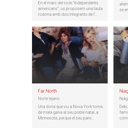
En el marc del cicle "Independents
alie
americans", us proposem una taula
se e
rodona amb dos integrants de l'
…
Far North
Niag
Norte lejano
Niág
Una dona que viu a Nova York torna
Debut
de mala gana al seu poble natal, a
fami
Minnesota, perque el seu pare
…
comb