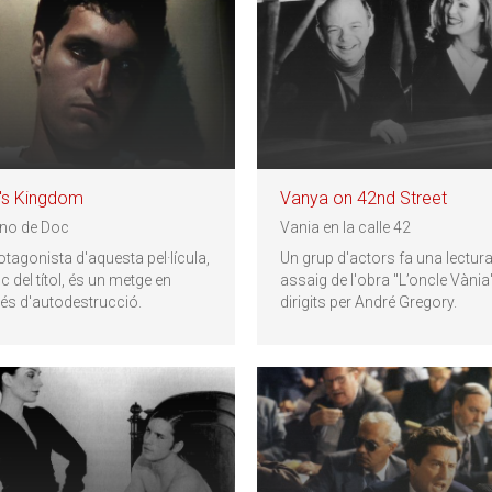
's Kingdom
Vanya on 42nd Street
eino de Doc
Vania en la calle 42
otagonista d'aquesta pel·lícula,
Un grup d'actors fa una lectura
c del títol, és un metge en
assaig de l'obra "L’oncle Vània"
és d'autodestrucció.
dirigits per André Gregory.