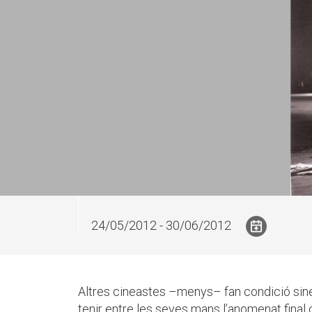
24/05/2012 - 30/06/2012
Altres cineastes –menys– fan condició sin
tenir entre les seves mans l’anomenat final 