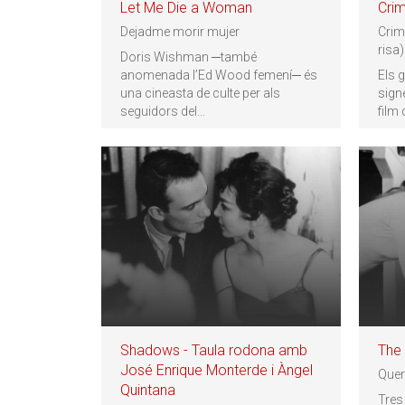
Let Me Die a Woman
Cri
Dejadme morir mujer
Crim
risa)
Doris Wishman ─també
anomenada l’Ed Wood femení─ és
Els 
una cineasta de culte per als
sign
seguidors del
…
film 
Shadows - Taula rodona amb
The 
José Enrique Monterde i Àngel
Quer
Quintana
Tres