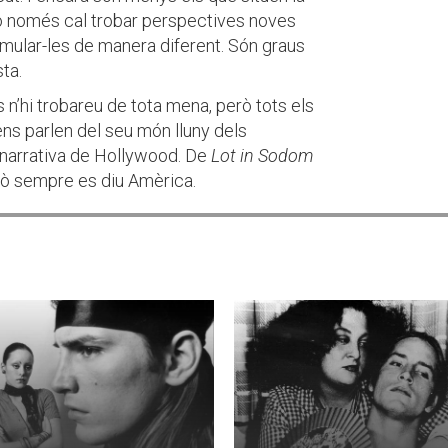
No només cal trobar perspectives noves
rmular-les de manera diferent. Són graus
ta.
 n’hi trobareu de tota mena, però tots els
 ens parlen del seu món lluny dels
narrativa de Hollywood. De
Lot in Sodom
erò sempre es diu Amèrica.