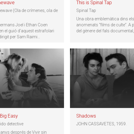
mewave
This is Spinal Tap
ewave (Ola de crímenes, ola de
Spinal Tap
Una obra emblemàtica dins el
germans Joel i Ethan Coen
anomenats “films de culte”. A p
en el guió d’aquest estrafolari
del gènere del fals documental,
dirigit per Sam Raimi
…
Big Easy
Shadows
ido detective
JOHN CASSAVETES, 1959.
 anys després de Vivir sin