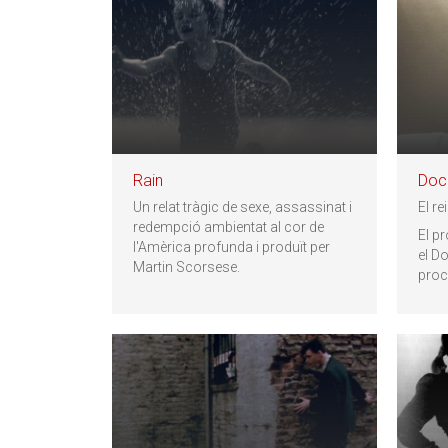
Rain
Doc
Un relat tràgic de sexe, assassinat i
El r
redempció ambientat al cor de
El pr
l'Amèrica profunda i produït per
el Do
Martin Scorsese.
proc