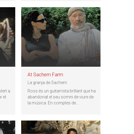
At Sachem Farm
La granja de Sachem
lert a
Ross és un guitarrista brillant que ha
r el
abandonat el seu somni de viure de
la música. En comptes de
…