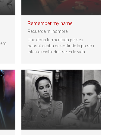
Remember my name
Recuerda mi nombre
Una dona turmentada pel seu
 hem
passat acaba de sortir de la presó i
intenta reintroduir-se en la vida
…