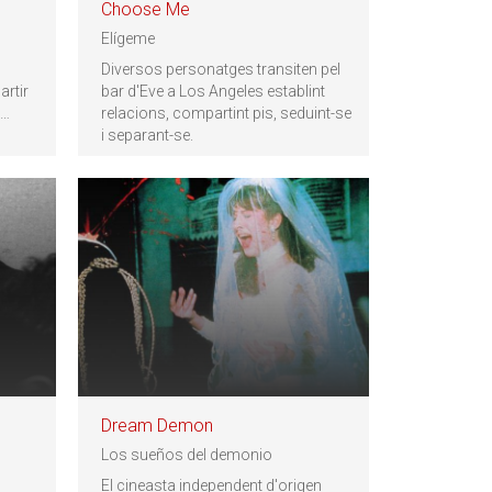
Choose Me
Elígeme
s
Diversos personatges transiten pel
artir
bar d'Eve a Los Angeles establint
…
relacions, compartint pis, seduint-se
i separant-se.
Dream Demon
Los sueños del demonio
El cineasta independent d'origen