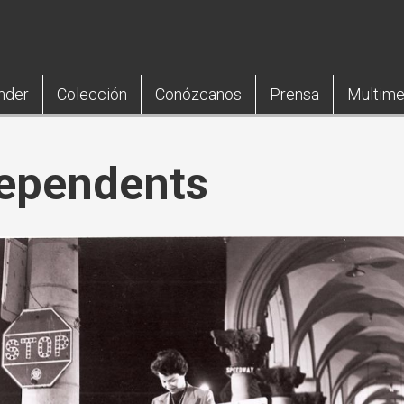
nder
Colección
Conózcanos
Prensa
Multime
ependents