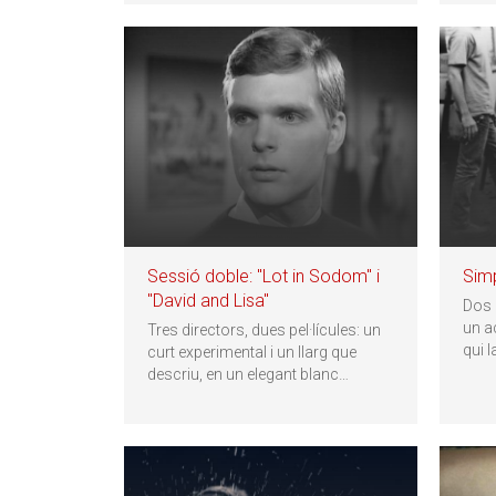
Sessió doble: "Lot in Sodom" i
Sim
"David and Lisa"
Dos 
un a
Tres directors, dues pel·lícules: un
qui l
curt experimental i un llarg que
descriu, en un elegant blanc
…