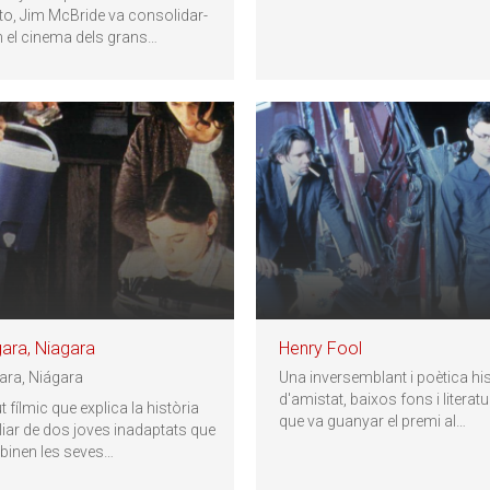
nto, Jim McBride va consolidar-
n el cinema dels grans
…
ara, Niagara
Henry Fool
ara, Niágara
Una inversemblant i poètica his
d'amistat, baixos fons i literat
 fílmic que explica la història
que va guanyar el premi al
…
liar de dos joves inadaptats que
inen les seves
…