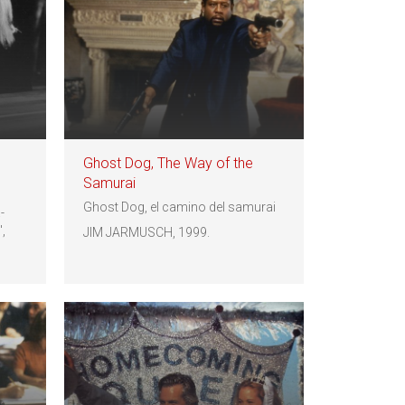
Ghost Dog, The Way of the
Samurai
Ghost Dog, el camino del samurai
-
,
JIM JARMUSCH, 1999.