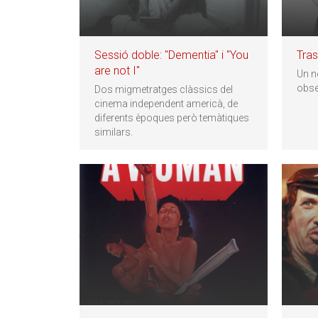
Sessió doble: "Dementia" i "You
Tra
are not I"
Un no
obse
Dos migmetratges clàssics del
cinema independent americà, de
diferents èpoques però temàtiques
similars.