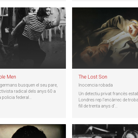
ple Men
The Lost Son
germans busquen el seu pare,
Inocencia robada
ctivista radical dels anys 60 a
Un detectiu privat francès estab
a policia federal
…
Londres rep l'encàrrec de troba
fill de trenta anys d'
…