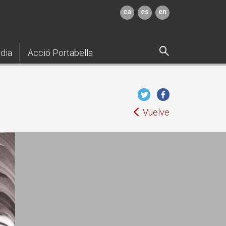
ca
es
en
dia
Acció Portabella
Vuelve