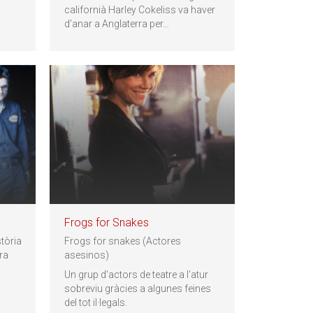
californià Harley Cokeliss va haver
d'anar a Anglaterra per
…
Frogs for Snakes
tòria
Frogs for snakes (Actores
ura
asesinos)
Un grup d'actors de teatre a l'atur
sobreviu gràcies a algunes feines
del tot il·legals.