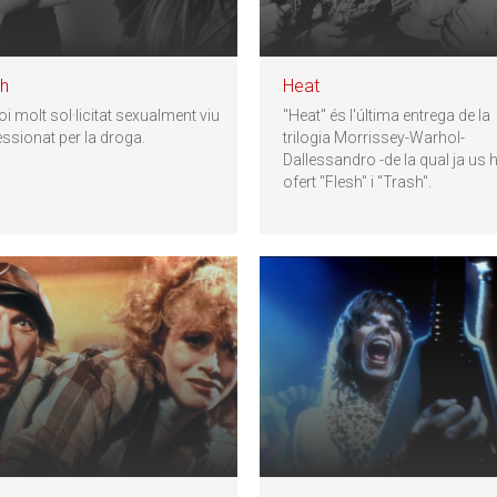
sh
Heat
i molt sol·licitat sexualment viu
"Heat" és l'última entrega de la
ssionat per la droga.
trilogia Morrissey-Warhol-
Dallessandro -de la qual ja us
ofert "Flesh" i "Trash".