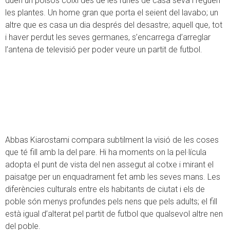
duen un polsós coixí des de les runes de casa seva i reguen
les plantes. Un home gran que porta el seient del lavabo; un
altre que es casa un dia després del desastre; aquell que, tot
i haver perdut les seves germanes, s’encarrega d’arreglar
l’antena de televisió per poder veure un partit de futbol.
Abbas Kiarostami compara subtilment la visió de les coses
que té fill amb la del pare. Hi ha moments on la pel·lícula
adopta el punt de vista del nen assegut al cotxe i mirant el
paisatge per un enquadrament fet amb les seves mans. Les
diferències culturals entre els habitants de ciutat i els de
poble són menys profundes pels nens que pels adults; el fill
està igual d’alterat pel partit de futbol que qualsevol altre nen
del poble.