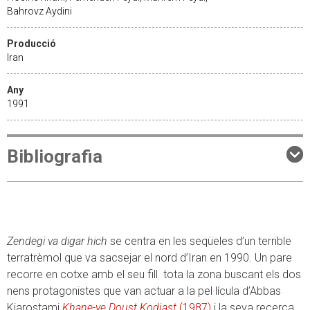
Bahrovz Aydini
Producció
Iran
Any
1991
Bibliografia
Zendegi va digar hich
se centra en les seqüeles d’un terrible
terratrèmol que va sacsejar el nord d’Iran en 1990. Un pare
recorre en cotxe amb el seu fill tota la zona buscant els dos
nens protagonistes que van actuar a la pel·lícula d’Abbas
Kiarostami
Khane-ye Doust Kodjast
(1987)
i la seva recerca