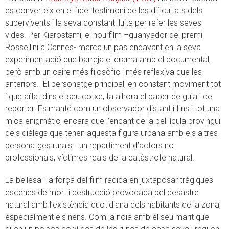
es converteix en el fidel testimoni de les dificultats dels
supervivents i la seva constant lluita per refer les seves
vides. Per Kiarostami, el nou film –guanyador del premi
Rossellini a Cannes- marca un pas endavant en la seva
experimentació que barreja el drama amb el documental,
però amb un caire més filosòfic i més reflexiva que les
anteriors. El personatge principal, en constant moviment tot
i que aïllat dins el seu cotxe, fa alhora el paper de guia i de
reporter. Es manté com un observador distant i fins i tot una
mica enigmàtic, encara que l’encant de la pel·lícula provingui
dels diàlegs que tenen aquesta figura urbana amb els altres
personatges rurals –un repartiment d’actors no
professionals, víctimes reals de la catàstrofe natural.
La bellesa i la força del film radica en juxtaposar tràgiques
escenes de mort i destrucció provocada pel desastre
natural amb l’existència quotidiana dels habitants de la zona,
especialment els nens. Com la noia amb el seu marit que