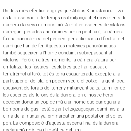
Un dels més efectius enginys que Abbas Kiarostami utilitza
és la preservació del temps real mitjançant el moviments de
càmera i la seva composició. A moltes escenes de vilatans
carregant pesades andròmines per un petit turó, la càmera
fa una panoràmica del pendent per anticipar la dificultat del
camí que han de fer. Aquestes mateixes panoràmiques
també segueixen a l’home conduint i sobrepassant al
vilatans. Però en altres moments, la càmera s’atura per
emfatitzar les fissures i escletxes que han causat el
terratrèmol al turó: tot és terra esquarterada excepte a la
part superior del pla, on podem veure el cotxe i la gent local
esquivant els forats del terreny mitjançant salts. La millor de
les escenes als turons és la darrera, on el nostre heroi
decideix donar un cop de mà a un home que carrega una
bombona de gas i està pujant el zigzaguejant camí fins a la
cima de la muntanya, emmarcat en una postal on el sol es
pon. La composició d’aquesta escena final és la darrera
declaració poètica i filosòfica del film.