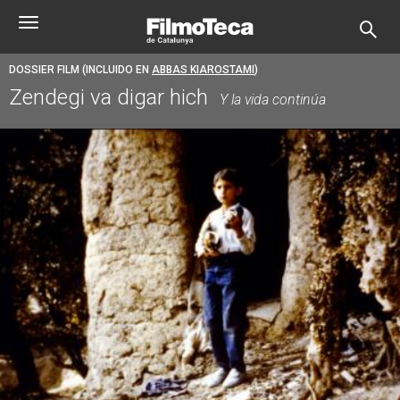
Pasar
Toggle
al
navigation
contenido
principal
DOSSIER FILM (INCLUIDO EN
ABBAS KIAROSTAMI
)
Zendegi va digar hich
Y la vida continúa