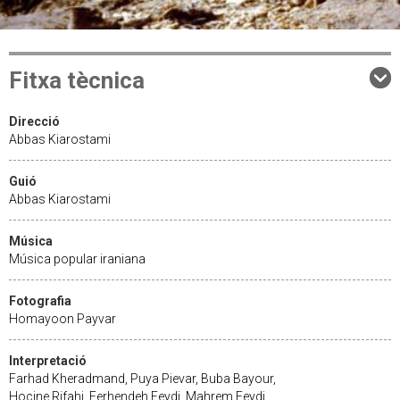
Fitxa tècnica
Direcció
Abbas Kiarostami
Guió
Abbas Kiarostami
Música
Música popular iraniana
Fotografia
Homayoon Payvar
Interpretació
Farhad Kheradmand, Puya Pievar, Buba Bayour,
Hocine Rifahi, Ferhendeh Feydi, Mahrem Feydi,