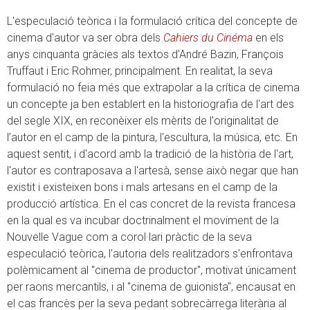
L'especulació teòrica i la formulació crítica del concepte de
cinema d'autor va ser obra dels
Cahiers du Cinéma
en els
anys cinquanta gràcies als textos d’André Bazin, François
Truffaut i Eric Rohmer, principalment. En realitat, la seva
formulació no feia més que extrapolar a la crítica de cinema
un concepte ja ben establert en la historiografia de l'art des
del segle XIX, en reconèixer els mèrits de l'originalitat de
l’autor en el camp de la pintura, l'escultura, la música, etc. En
aquest sentit, i d'acord amb la tradició de la història de l'art,
l'autor es contraposava a l'artesà, sense això negar que han
existit i existeixen bons i mals artesans en el camp de la
producció artística. En el cas concret de la revista francesa
en la qual es va incubar doctrinalment el moviment de la
Nouvelle Vague com a corol·lari pràctic de la seva
especulació teòrica, l'autoria dels realitzadors s'enfrontava
polèmicament al "cinema de productor", motivat únicament
per raons mercantils, i al "cinema de guionista", encausat en
el cas francès per la seva pedant sobrecàrrega literària al