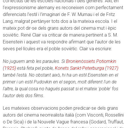
col·lectius de les escoles nacionals i dels gèneres. Així, en
l'expressionisme alemany es reconeixen com perfectament
diferenciats l'estil i l'imaginari de F. W. Murnau i el de Fritz
Lang, malgrat pertànyer tots dos a la mateixa escola. I el
mateix pot dir-se dels grans autors del cinema mut i èpic
soviètic. René Clair va criticar de manera pertinent a S. M.
Eisenstein i aquest va respondre afirmant que l'autor de les
seves pel·lícules era el poble soviètic. Clair va escriure:
No juguem amb les paraules. Si
Bronienòssiets Potiomkin
(1925)
està feta pel poble,
Konets Sankt-Peterburga (1927)
també l'està. No obstant això, hi ha un estil Eisenstein en el
primer i un estil Pudovkin en el segon, molt diferent l'un de
l'altre, la qual cosa no hagués passat si el mateix 'poble' fos
l'autor dels dos films.
Les mateixes observacions poden predicar-se dels grans
autors del cinema neorrealista italià (com Visconti, Rossellini
o De Sica) i de la Nouvelle Vague francesa (Godard, Truffaut,