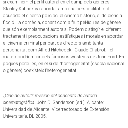
si examinem el perfil autoral en el camp dels gèneres.
Stanley Kubrick va abordar amb una personalitat molt
acusada el cinema policíac, el cinema històric, el de ciència
ficció i la comèdia, donant com a fruit pel·lícules de gènere
que són exemplarment autorals. Podem distingir el diferent
tractament i preocupacions estilístiques i morals en abordar
el cinema criminal per part de directors amb tanta
personalitat com Alfred Hitchcock i Claude Chabrol. I el
mateix podríem dir dels famosos westerns de John Ford. En
poques paraules, en el si de l’homogeneïtat (escola nacional
o gènere) coexisteix l’heterogeneïtat.
¿Cine de autor?: revisión del concepto de autoría
cinematogràfica
. John D. Sanderson (ed.). Alicante:
Universidad de Alicante. Vicerrectorado de Extensión
Universitaria, DL 2005.