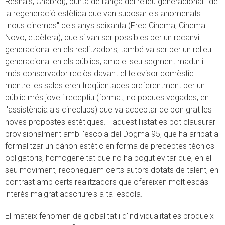
Resnais, Chabrol), punta de llança del relleu generacional i de
la regeneració estètica que van suposar els anomenats
"nous cinemes" dels anys seixanta (Free Cinema, Cinema
Novo, etcètera), que si van ser possibles per un recanvi
generacional en els realitzadors, també va ser per un relleu
generacional en els públics, amb el seu segment madur i
més conservador reclòs davant el televisor domèstic
mentre les sales eren freqüentades preferentment per un
públic més jove i receptiu (format, no poques vegades, en
l'assistència als cineclubs) que va acceptar de bon grat les
noves propostes estètiques. I aquest llistat es pot clausurar
provisionalment amb l'escola del Dogma 95, que ha arribat a
formalitzar un cànon estètic en forma de preceptes tècnics
obligatoris, homogeneïtat que no ha pogut evitar que, en el
seu moviment, reconeguem certs autors dotats de talent, en
contrast amb certs realitzadors que ofereixen molt escàs
interès malgrat adscriure's a tal escola.
El mateix fenomen de globalitat i d'individualitat es produeix