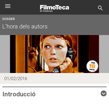
Pasar
Toggle
al
navigation
contenido
principal
DOSSIER
L'hora dels autors
01/02/2016
Introducció