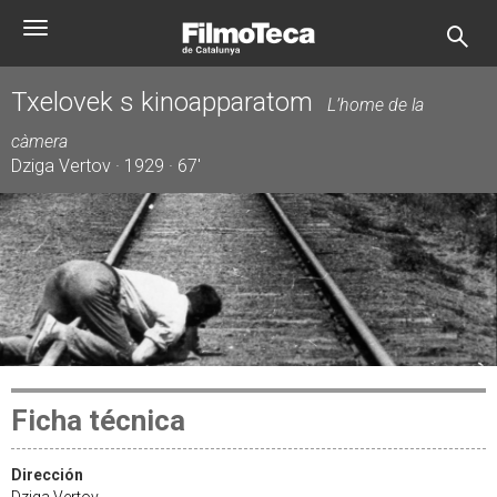
Pasar
Toggle
al
navigation
contenido
principal
Txelovek s kinoapparatom
L’home de la
càmera
Dziga Vertov · 1929 · 67'
Ficha técnica
Dirección
Dziga Vertov