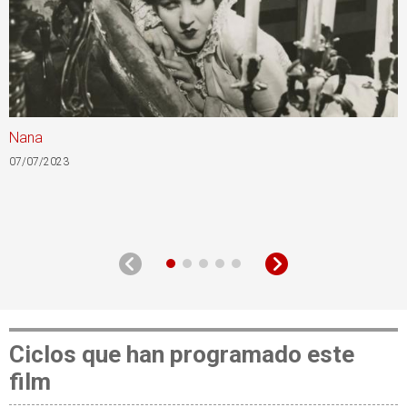
Nana
C
07/07/2023
0
Ciclos que han programado este
film