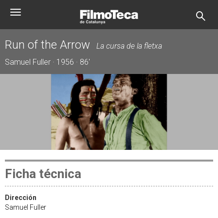
Pasar
Toggle
al
navigation
contenido
principal
Run of the Arrow
La cursa de la fletxa
Samuel Fuller · 1956 · 86'
Ficha técnica
Dirección
Samuel Fuller