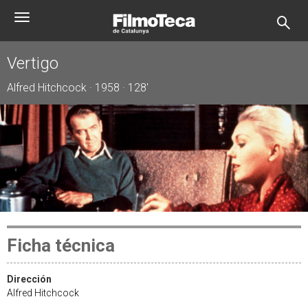
Pasar
Toggle
al
navigation
contenido
principal
Vertigo
Alfred Hitchcock · 1958 · 128'
Ficha técnica
Dirección
Alfred Hitchcock