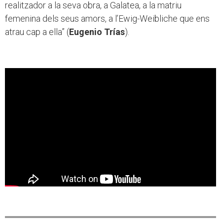
realitzador a la seva obra, a Galatea, a la matriu
femenina dels seus amors, a l’Ewig-Weibliche que ens
atrau cap a ella” (
Eugenio Trías
).