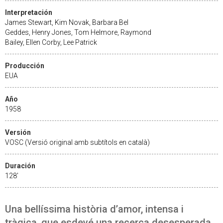
Interpretación
James Stewart, Kim Novak, Barbara Bel
Geddes, Henry Jones, Tom Helmore, Raymond
Bailey, Ellen Corby, Lee Patrick
Producción
EUA
Año
1958
Versión
VOSC (Versió original amb subtítols en català)
Duración
128'
Una bellíssima història d’amor, intensa i
tràgica, que esdevé una recerca desesperada