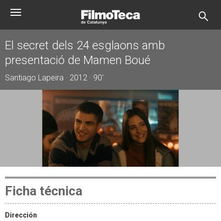
Pasar
Toggle
al
navigation
contenido
principal
El secret dels 24 esglaons amb
presentació de Mamen Boué
Santiago Lapeira · 2012 · 90'
Ficha técnica
Dirección