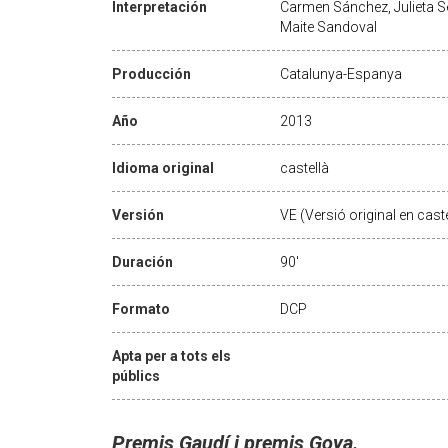
Interpretación
Carmen Sánchez, Julieta S
Maite Sandoval
Producción
Catalunya-Espanya
Año
2013
Idioma original
castellà
Versión
VE (Versió original en caste
Duración
90'
Formato
DCP
Apta per a tots els
públics
Premis Gaudí i premis Goya.