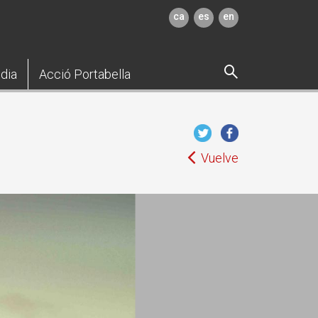
ca
es
en
dia
Acció Portabella
Vuelve