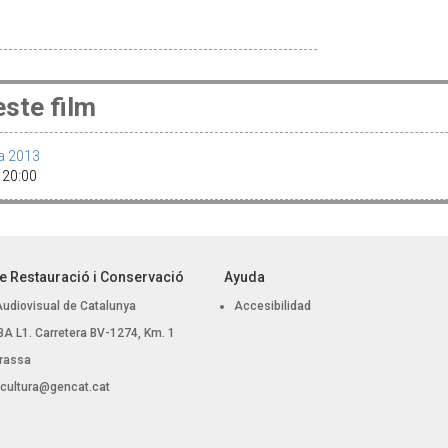
ste film
a 2013
· 20:00
e Restauració i Conservació
Ayuda
Audiovisual de Catalunya
Accesibilidad
, BA L1. Carretera BV-1274, Km. 1
rassa
.cultura@gencat.cat