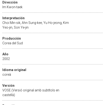
Dirección
Im Kwon-taek
Interpretación
Choi Min-sik, Ahn Sung-kee, Yu Ho-jeong, Kim
Yeo-jin, Son Ye-jin
Producción
Corea del Sud
Año
2002
Idioma original
coreà
Versión
VOSE (Versió original amb subtítols en
castellà)