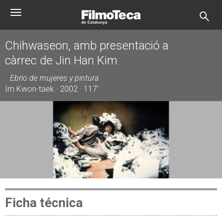
Pasar
Toggle
al
navigation
contenido
principal
Chihwaseon, amb presentació a
càrrec de Jin Han Kim
Ebrio de mujeres y pintura
Im Kwon-taek · 2002 · 117'
Ficha técnica