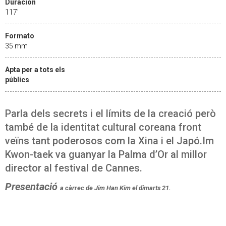
Duración
117'
Formato
35 mm
Apta per a tots els
públics
Parla dels secrets i el límits de la creació però
també de la identitat cultural coreana front
veïns tant poderosos com la Xina i el Japó.Im
Kwon-taek va guanyar la Palma d’Or al millor
director al festival de Cannes.
Presentació
a càrrec de Jim Han Kim
el dimarts 21.