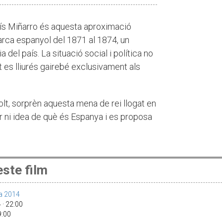
luís Miñarro és aquesta aproximació
rca espanyol del 1871 al 1874, un
a del país. La situació social i política no
rt es lliurés gairebé exclusivament als
lt, sorprèn aquesta mena de rei llogat en
ir ni idea de què és Espanya i es proposa
ste film
a 2014
 · 22:00
19:00