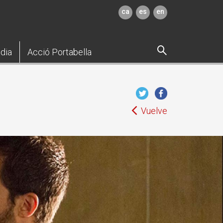
ca
es
en
dia
Acció Portabella
Vuelve