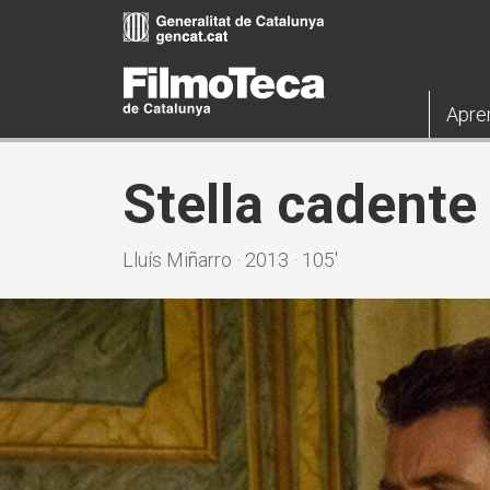
Pasar
al
contenido
principal
Apre
Stella cadente
Lluís Miñarro · 2013 · 105'