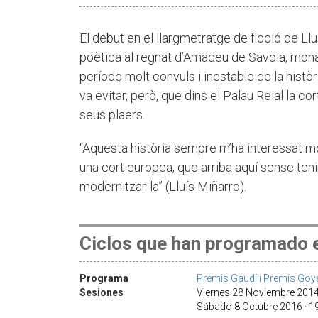
El debut en el llargmetratge de ficció de L
poètica al regnat d’Amadeu de Savoia, mona
període molt convuls i inestable de la històri
va evitar, però, que dins el Palau Reial la co
seus plaers.
“Aquesta història sempre m’ha interessat mo
una cort europea, que arriba aquí sense ten
modernitzar-la” (Lluís Miñarro).
Ciclos que han programado e
Programa
Premis Gaudí i Premis Goy
Sesiones
Viernes 28 Noviembre 2014
Sábado 8 Octubre 2016 · 