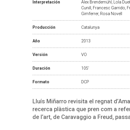
Interpretación
Àlex Brendemühl, Lola Dueñ
Cunill, Francesc Garrido, 
Gimferrer, Rosa Novell
Producción
Catalunya
Año
2013
Versión
VO
Duración
105'
Formato
DCP
Lluís Miñarro revisita el regnat d’A
recerca plàstica que pren com a refer
de l’art, de Caravaggio a Freud, pass