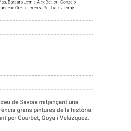
as, Bárbara Lennie, Àlex Batllori, Gonzalo
Francesc Orella, Lorenzo Balducci, Jimmy
madeu de Savoia mitjançant una
ència grans pintures de la història
ant per Courbet, Goya i Velázquez.