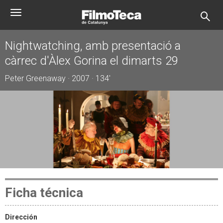
Pasar
Toggle
al
navigation
contenido
principal
Nightwatching, amb presentació a
càrrec d'Àlex Gorina el dimarts 29
Peter Greenaway · 2007 · 134'
Ficha técnica
Dirección