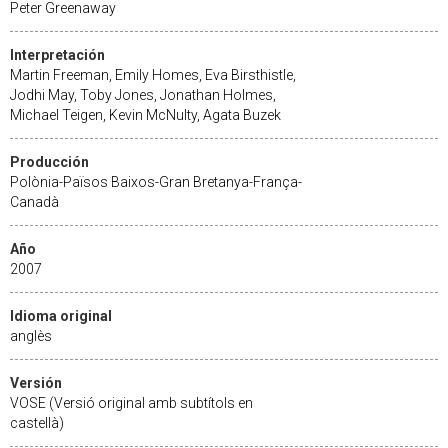
Peter Greenaway
Interpretación
Martin Freeman, Emily Homes, Eva Birsthistle,
Jodhi May, Toby Jones, Jonathan Holmes,
Michael Teigen, Kevin McNulty, Agata Buzek
Producción
Polònia-Països Baixos-Gran Bretanya-França-
Canadà
Año
2007
Idioma original
anglès
Versión
VOSE (Versió original amb subtítols en
castellà)