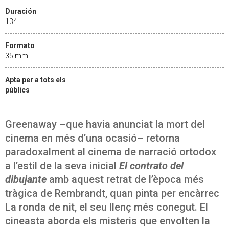
Duración
134'
Formato
35 mm
Apta per a tots els
públics
Greenaway –que havia anunciat la mort del
cinema en més d’una ocasió– retorna
paradoxalment al cinema de narració ortodox
a l’estil de la seva inicial
El contrato del
dibujante
amb aquest retrat de l’època més
tràgica de Rembrandt, quan pinta per encàrrec
La ronda de nit, el seu llenç més conegut. El
cineasta aborda els misteris que envolten la