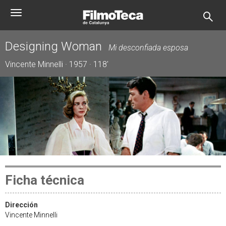
Pasar
Toggle
al
navigation
contenido
principal
Designing Woman
Mi desconfiada esposa
Vincente Minnelli · 1957 · 118'
Ficha técnica
Dirección
Vincente Minnelli