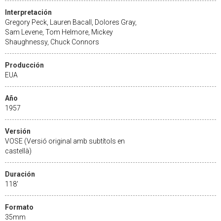
Interpretación
Gregory Peck, Lauren Bacall, Dolores Gray,
Sam Levene, Tom Helmore, Mickey
Shaughnessy, Chuck Connors
Producción
EUA
Año
1957
Versión
VOSE (Versió original amb subtítols en
castellà)
Duración
118'
Formato
35mm