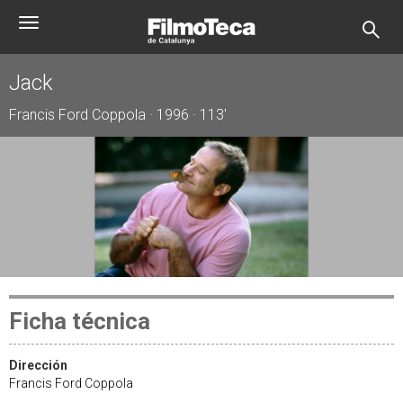
Pasar
Toggle
al
navigation
contenido
principal
Jack
Francis Ford Coppola · 1996 · 113'
Ficha técnica
Dirección
Francis Ford Coppola