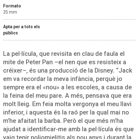
Formato
35 mm
Apta per a tots els
públics
La pel·lícula, que revisita en clau de faula el
mite de Peter Pan –el nen que es resisteix a
créixer–, és una producció de la Disney. “Jack
em va recordar la meva infància, perquè jo
sempre era el «nou» a les escoles, a causa de
la feina del meu pare. A més, pensava que era
molt lleig. Em feia molta vergonya el meu llavi
inferior, i aquesta és la raó per la qual mai no
m’he afaitat la barba. Però el que més m’ha
ajudat a identificar-me amb la pel·lícula és que
vaig tenir poliomielitis als nou anys i durant la