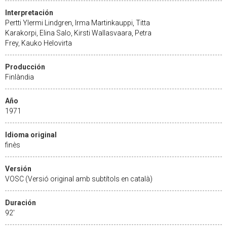
Interpretación
Pertti Ylermi Lindgren, Irma Martinkauppi, Titta
Karakorpi, Elina Salo, Kirsti Wallasvaara, Petra
Frey, Kauko Helovirta
Producción
Finlàndia
Año
1971
Idioma original
finès
Versión
VOSC (Versió original amb subtítols en català)
Duración
92'