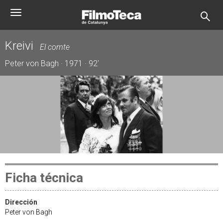
Pasar
Toggle
al
navigation
contenido
principal
Kreivi
El comte
Peter von Bagh · 1971 · 92'
Ficha técnica
Dirección
Peter von Bagh