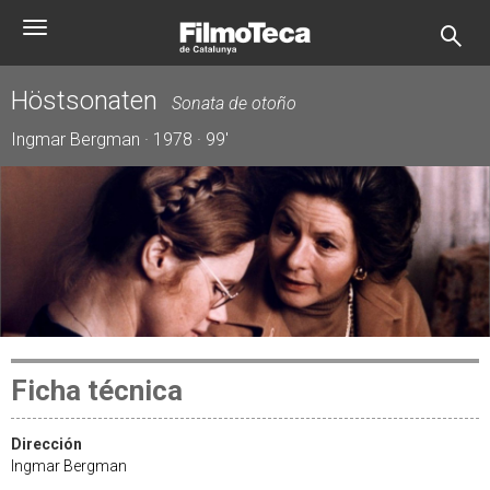
Pasar
Toggle
al
navigation
contenido
principal
Höstsonaten
Sonata de otoño
Ingmar Bergman · 1978 · 99'
Ficha técnica
Dirección
Ingmar Bergman