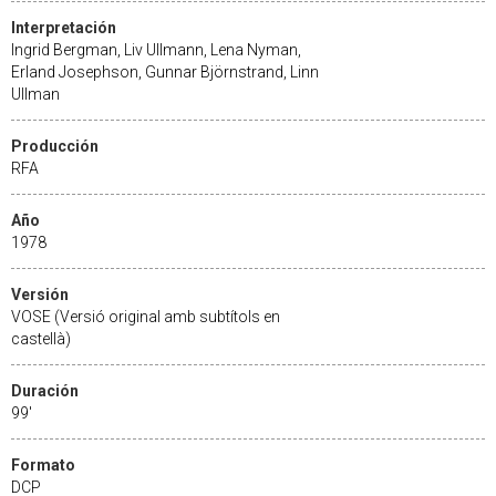
Interpretación
Ingrid Bergman, Liv Ullmann, Lena Nyman,
Erland Josephson, Gunnar Björnstrand, Linn
Ullman
Producción
RFA
Año
1978
Versión
VOSE (Versió original amb subtítols en
castellà)
Duración
99'
Formato
DCP