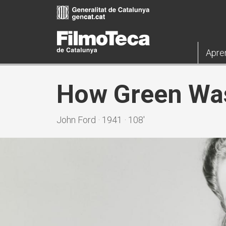
Pasar
al
contenido
principal
Apre
How Green Was
John Ford · 1941 · 108'