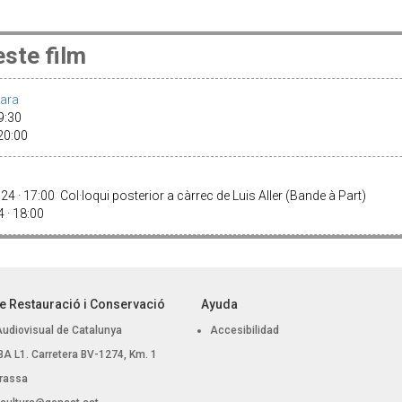
ste film
ara
19:30
 20:00
 · 17:00 Col·loqui posterior a càrrec de Luis Aller (Bande à Part)
 · 18:00
e Restauració i Conservació
Ayuda
Audiovisual de Catalunya
Accesibilidad
, BA L1. Carretera BV-1274, Km. 1
rassa