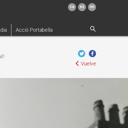
ca
es
en
dia
Acció Portabella
ll!
Vuelve