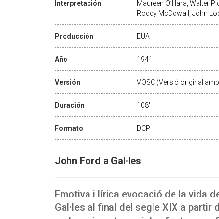
Interpretación
Maureen O’Hara, Walter Pid
Roddy McDowall, John Lo
Producción
EUA
Año
1941
Versión
VOSC (Versió original amb 
Duración
108'
Formato
DCP
John Ford a Gal·les
Emotiva i lírica evocació de la vida d
Gal·les al final del segle XIX a partir