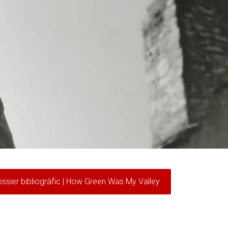
ssier bibliogràfic | How Green Was My Valley