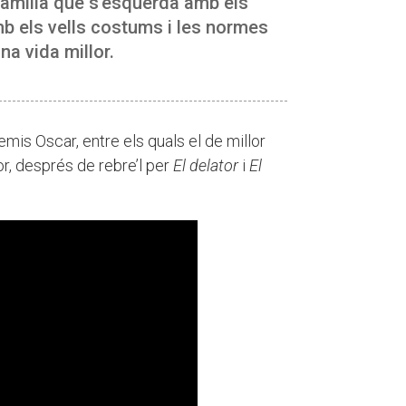
amília que s’esquerda amb els
mb els vells costums i les normes
a vida millor.
emis Oscar, entre els quals el de millor
tor, després de rebre’l per
El delator
i
El