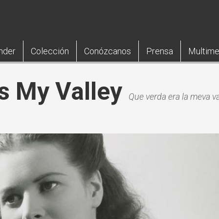
nder
Colección
Conózcanos
Prensa
Multime
 My Valley
Que verda era la meva va