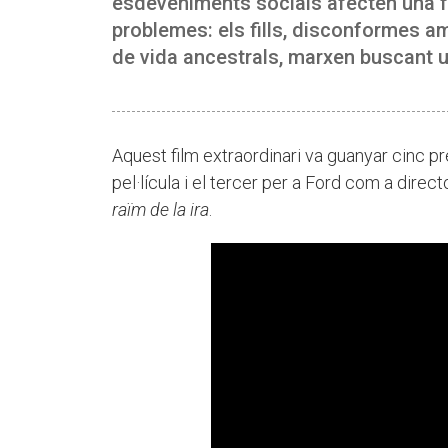
esdeveniments socials afecten una f
problemes: els fills, disconformes a
de vida ancestrals, marxen buscant un
Aquest film extraordinari va guanyar cinc pr
pel·lícula i el tercer per a Ford com a direc
raïm de la ira
.