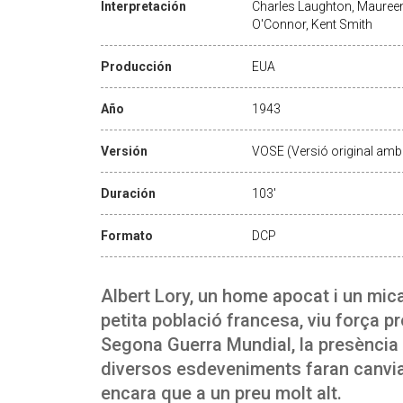
Interpretación
Charles Laughton, Maureen
O'Connor, Kent Smith
Producción
EUA
Año
1943
Versión
VOSE (Versió original amb 
Duración
103'
Formato
DCP
Albert Lory, un home apocat i un mic
petita població francesa, viu força pr
Segona Guerra Mundial, la presència 
diversos esdeveniments faran canviar
encara que a un preu molt alt.