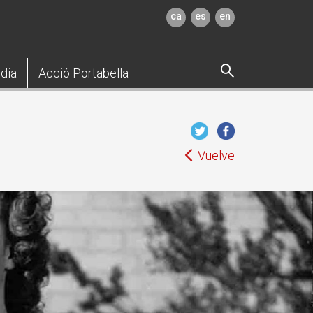
ca
es
en
dia
Acció Portabella
Vuelve