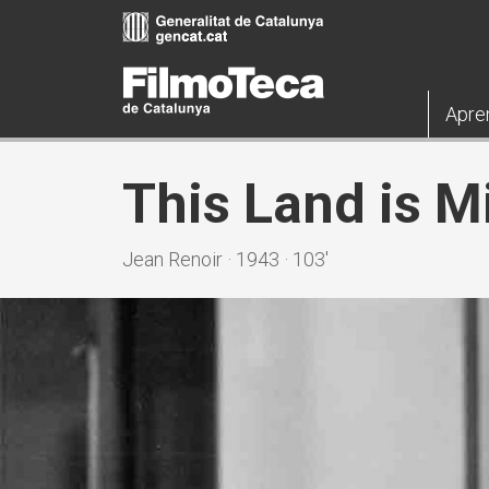
Pasar
al
contenido
principal
Apre
This Land is M
Jean Renoir · 1943 · 103'