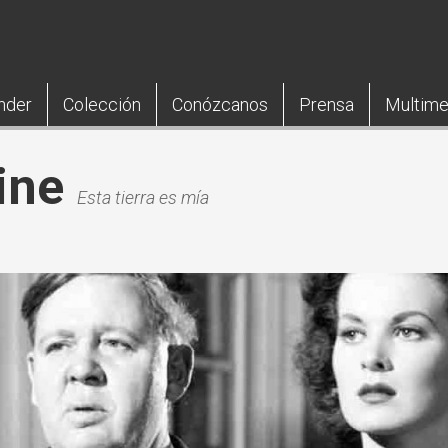
nder
Colección
Conózcanos
Prensa
Multime
ine
Esta tierra es mía