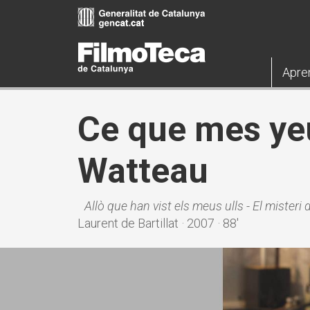
Pasar
al
contenido
principal
Apre
Ce que mes yeu
Watteau
Allò que han vist els meus ulls - El misteri
Laurent de Bartillat · 2007 · 88'