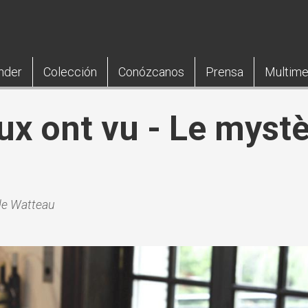
nder
Colección
Conózcanos
Prensa
Multime
x ont vu - Le mystè
 de Watteau