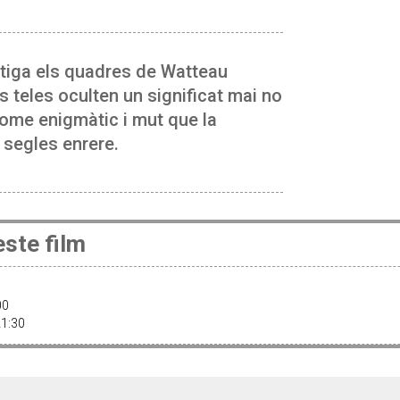
estiga els quadres de Watteau
teles oculten un significat mai no
home enigmàtic i mut que la
s segles enrere.
ste film
:00
21:30