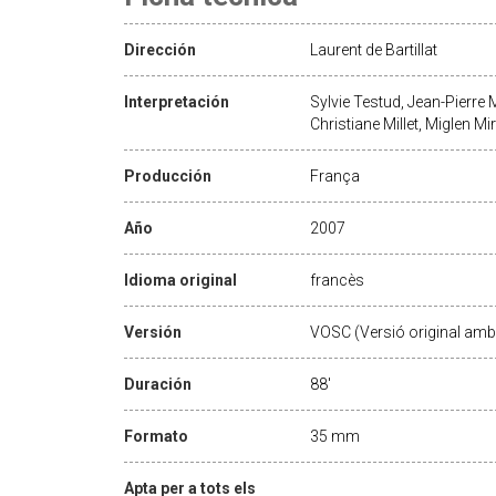
Dirección
Laurent de Bartillat
Interpretación
Sylvie Testud, Jean-Pierre 
Christiane Millet, Miglen 
Producción
França
Año
2007
Idioma original
francès
Versión
VOSC (Versió original amb 
Duración
88'
Formato
35 mm
Apta per a tots els