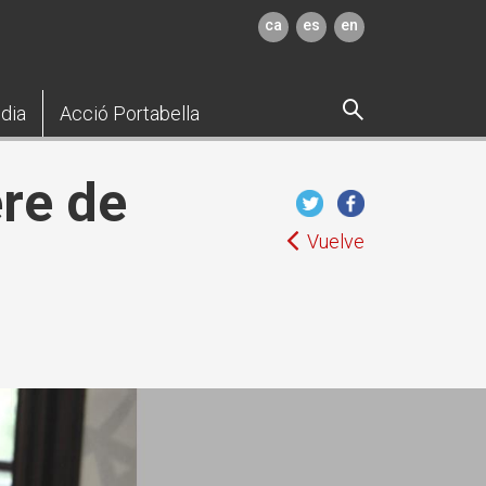
ca
es
en
dia
Acció Portabella
re de
Vuelve