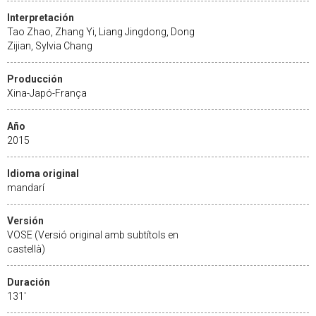
Interpretación
Tao Zhao, Zhang Yi, Liang Jingdong, Dong
Zijian, Sylvia Chang
Producción
Xina-Japó-França
Año
2015
Idioma original
mandarí
Versión
VOSE (Versió original amb subtítols en
castellà)
Duración
131'