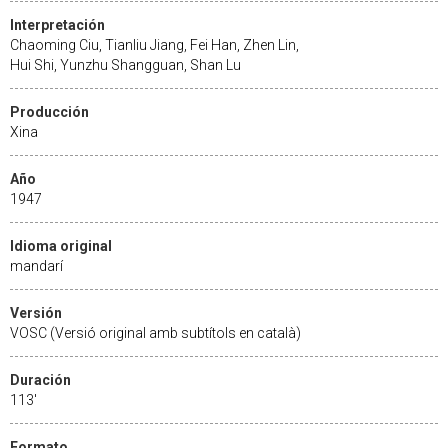
Interpretación
Chaoming Ciu, Tianliu Jiang, Fei Han, Zhen Lin,
Hui Shi, Yunzhu Shangguan, Shan Lu
Producción
Xina
Año
1947
Idioma original
mandarí
Versión
VOSC (Versió original amb subtítols en català)
Duración
113'
Formato