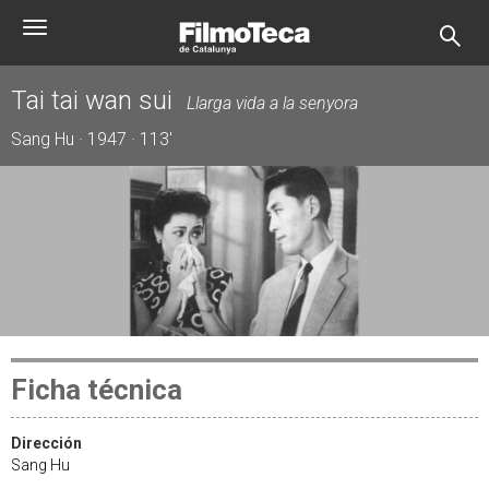
Pasar
Toggle
al
navigation
contenido
principal
Tai tai wan sui
Llarga vida a la senyora
Sang Hu · 1947 · 113'
Ficha técnica
Dirección
Sang Hu