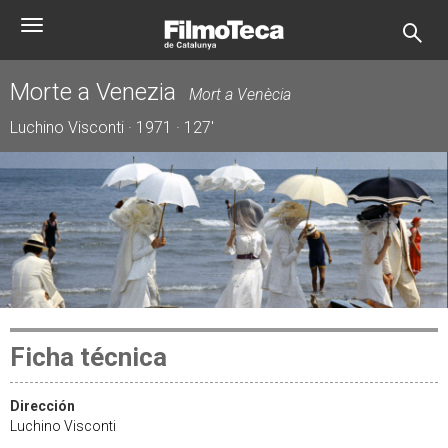
Pasar
Toggle
al
navigation
contenido
principal
Morte a Venezia
Mort a Venècia
Luchino Visconti · 1971 · 127'
Ficha técnica
Dirección
Luchino Visconti