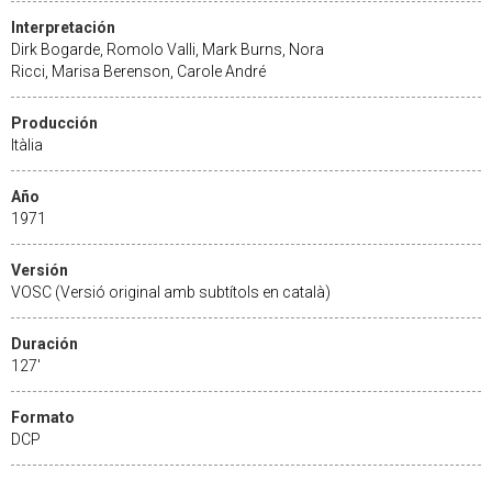
Interpretación
Dirk Bogarde, Romolo Valli, Mark Burns, Nora
Ricci, Marisa Berenson, Carole André
Producción
Itàlia
Año
1971
Versión
VOSC (Versió original amb subtítols en català)
Duración
127'
Formato
DCP