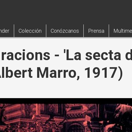
nder
Colección
Conózcanos
Prensa
Multime
uracions - 'La secta 
Albert Marro, 1917)