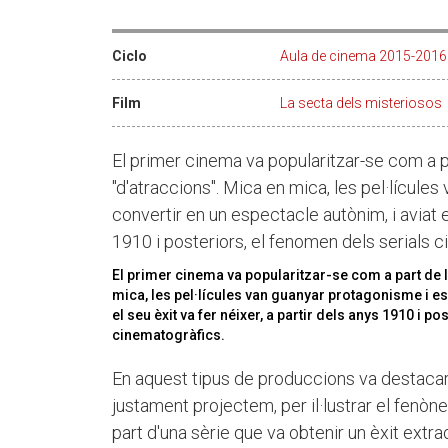
Ciclo
Aula de cinema 2015-2016
Film
La secta dels misteriosos
El primer cinema va popularitzar-se com a 
"d'atraccions". Mica en mica, les pel·lícule
convertir en un espectacle autònim, i aviat el
1910 i posteriors, el fenomen dels serials 
El primer cinema va popularitzar-se com a part de 
mica, les pel·lícules van guanyar protagonisme i es 
el seu èxit va fer néixer, a partir dels anys 1910 i p
cinematogràfics.
En aquest tipus de produccions va destacar 
justament projectem, per il·lustrar el fenòn
part d'una sèrie que va obtenir un èxit extra