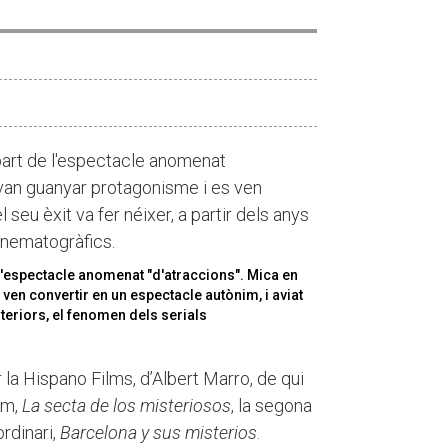
part de l'espectacle anomenat
s van guanyar protagonisme i es ven
 seu èxit va fer néixer, a partir dels anys
cinematogràfics.
l'espectacle anomenat "d'atraccions". Mica en
ven convertir en un espectacle autònim, i aviat
osteriors, el fenomen dels serials
la Hispano Films, d’Albert Marro, de qui
em,
La secta de los misteriosos
, la segona
ordinari,
Barcelona y sus misterios
.