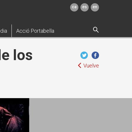
ca
es
en
dia
Acció Portabella
de los
Vuelve