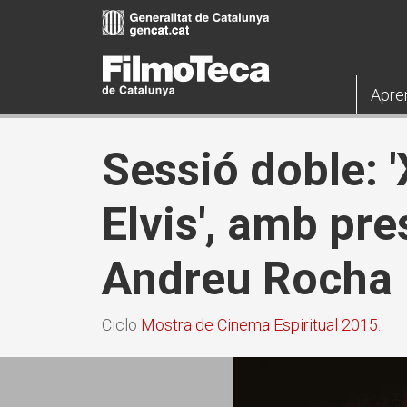
Pasar
al
contenido
principal
Apre
Sessió doble: '
Elvis', amb pr
Andreu Rocha
Ciclo
Mostra de Cinema Espiritual 2015
.