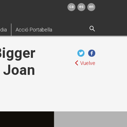
ca
es
en
dia
Acció Portabella
Bigger
Vuelve
e Joan