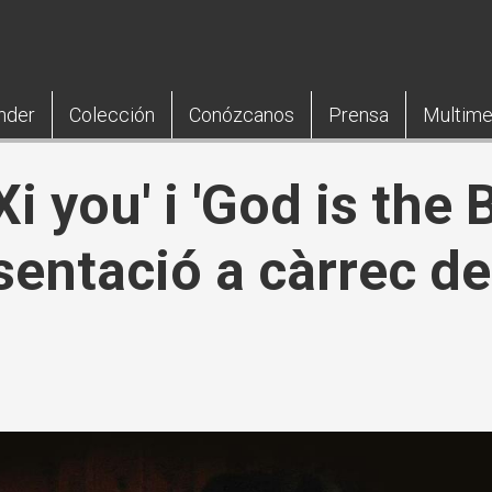
nder
Colección
Conózcanos
Prensa
Multime
Xi you' i 'God is the 
esentació a càrrec d