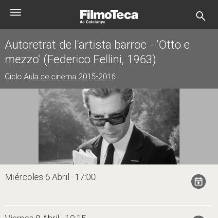
Pasar
Toggle
al
navigation
contenido
principal
Autoretrat de l'artista barroc - 'Otto e
mezzo' (Federico Fellini, 1963)
Ciclo
Aula de cinema 2015-2016
.
Miércoles 6 Abril · 17:00