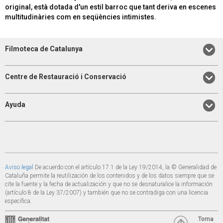
original, està dotada d'un estil barroc que tant deriva en escenes
multitudinàries com en seqüències intimistes.
Filmoteca de Catalunya
Centre de Restauració i Conservació
Ayuda
Aviso legal
De acuerdo con el artículo 17.1 de la Ley 19/2014, la © Generalidad de
Cataluña permite la reutilización de los contenidos y de los datos siempre que se
cite la fuente y la fecha de actualización y que no se desnaturalice la información
(artículo 8 de la Ley 37/2007) y también que no se contradiga con una licencia
específica.
Torna