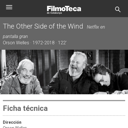
Pasar
Toggle
al
navigation
contenido
principal
The Other Side of the Wind
Netflix en
pantalla gran
Orson Welles · 1972-2018 · 122'
Ficha técnica
Dirección
Orson Welles