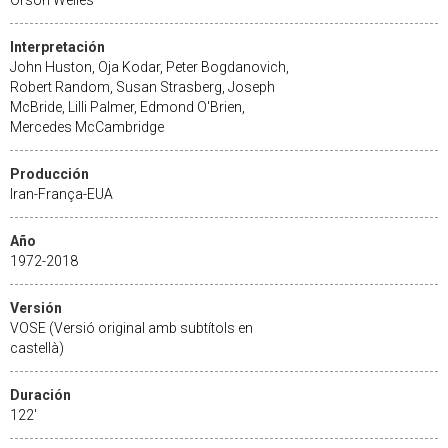
Interpretación
John Huston, Oja Kodar, Peter Bogdanovich,
Robert Random, Susan Strasberg, Joseph
McBride, Lilli Palmer, Edmond O'Brien,
Mercedes McCambridge
Producción
Iran-França-EUA
Año
1972-2018
Versión
VOSE (Versió original amb subtítols en
castellà)
Duración
122'