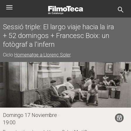
Pasar
Toggle
al
navigation
contenido
principal
Sessió triple: El largo viaje hacia la ira
+ 52 domingos + Francesc Boix: un
fotògraf a l'infern
Ciclo
Homenatge a Llorenç Soler
.
Domingo 17 Noviembre ·
19:00