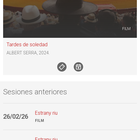
FILM
Tardes de soledad
ALBERT SERRA, 2024.
Sesiones anteriores
Estrany riu
26/02/26
3
FILM
Estrany riu