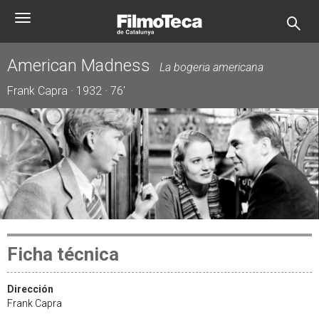
Pasar
Toggle
al
navigation
contenido
principal
American Madness
La bogeria americana
Frank Capra · 1932 · 76'
Ficha técnica
Dirección
Frank Capra