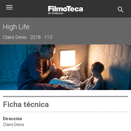
Pasar
Toggle
al
navigation
contenido
principal
High Life
Claire Denis · 2018 · 113'
Ficha técnica
Dirección
Claire Denis