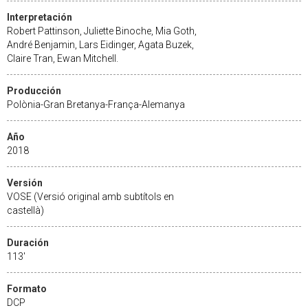
Interpretación
Robert Pattinson, Juliette Binoche, Mia Goth,
André Benjamin, Lars Eidinger, Agata Buzek,
Claire Tran, Ewan Mitchell.
Producción
Polònia-Gran Bretanya-França-Alemanya
Año
2018
Versión
VOSE (Versió original amb subtítols en
castellà)
Duración
113'
Formato
DCP