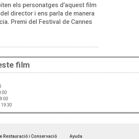
biten els personatges d’aquest film
 del director i ens parla de manera
cia. Premi del Festival de Cannes
ste film
30
20:00
19:00
· 19:30
e Restauració i Conservació
Ayuda