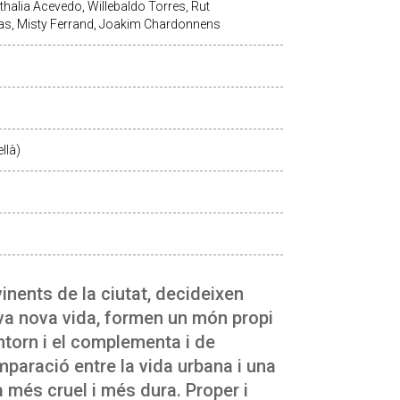
halia Acevedo, Willebaldo Torres, Rut
as, Misty Ferrand, Joakim Chardonnens
llà)
vinents de la ciutat, decideixen
seva nova vida, formen un món propi
ntorn i el complementa i de
paració entre la vida urbana i una
a més cruel i més dura. Proper i