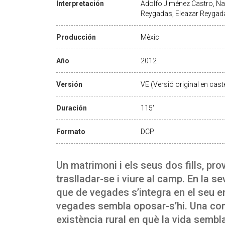
Interpretación
Adolfo Jiménez Castro, Nat
Reygadas, Eleazar Reygad
Producción
Mèxic
Año
2012
Versión
VE (Versió original en caste
Duración
115'
Formato
DCP
Un matrimoni i els seus dos fills, pro
traslladar-se i viure al camp. En la 
que de vegades s’integra en el seu e
vegades sembla oposar-s’hi. Una com
existència rural en què la vida sembl