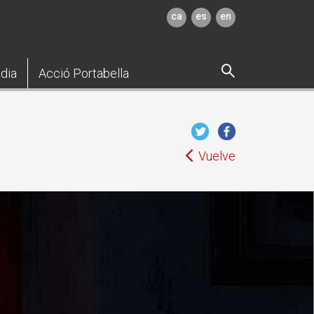
ca
es
en
dia
Acció Portabella
Vuelve