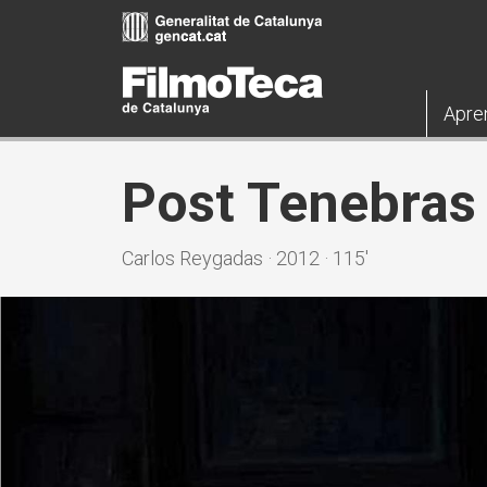
Pasar
al
contenido
principal
Apre
Post Tenebras
Carlos Reygadas · 2012 · 115'