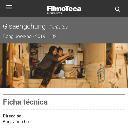
Pasar
Toggle
al
navigation
contenido
principal
Gisaengchung
Parásitos
Bong Joon-ho · 2019 · 132'
Ficha técnica
Dirección
Bong Joon-ho