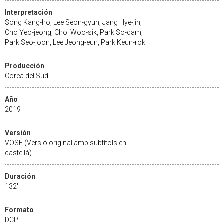
Interpretación
Song Kang-ho, Lee Seon-gyun, Jang Hye-jin,
Cho Yeo-jeong, Choi Woo-sik, Park So-dam,
Park Seo-joon, Lee Jeong-eun, Park Keun-rok.
Producción
Corea del Sud
Año
2019
Versión
VOSE (Versió original amb subtítols en
castellà)
Duración
132'
Formato
DCP