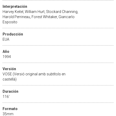
Interpretación
Harvey Keitel, William Hurt, Stockard Channing,
Harold Perrineau, Forest Whitaker, Giancarlo
Esposito
Producción
EUA
Año
1994
Versión
VOSE (Versió original amb subtítols en
castellà)
Duración
116'
Formato
35mm