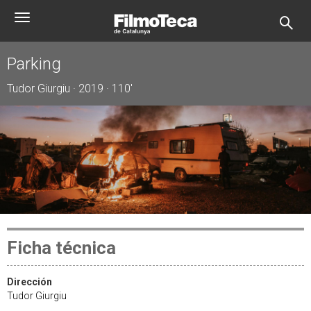
Pasar
Toggle
al
navigation
contenido
principal
Parking
Tudor Giurgiu · 2019 · 110'
Ficha técnica
Dirección
Tudor Giurgiu