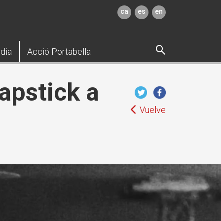
ca
es
en
dia
Acció Portabella
apstick a
Vuelve