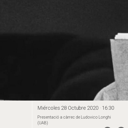
Miércoles 28 Octubre 2020 · 16:30
Presentació a càrrec de Ludovico Longhi
(UAB)