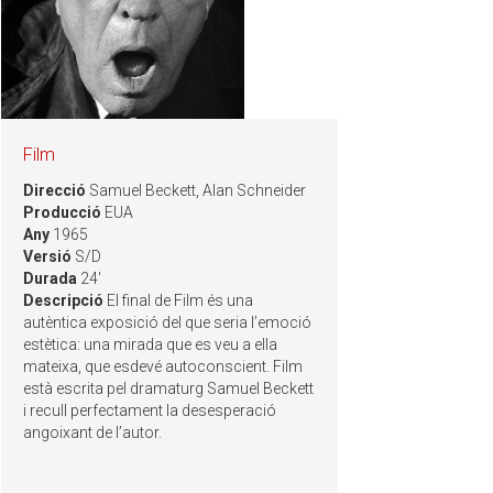
Film
Direcció
Samuel Beckett, Alan Schneider
Producció
EUA
Any
1965
Versió
S/D
Durada
24'
Descripció
El final de Film és una
autèntica exposició del que seria l’emoció
estètica: una mirada que es veu a ella
mateixa, que esdevé autoconscient. Film
està escrita pel dramaturg Samuel Beckett
i recull perfectament la desesperació
angoixant de l’autor.