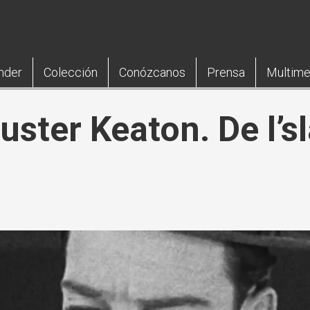
nder
Colección
Conózcanos
Prensa
Multime
ster Keaton. De l’sl