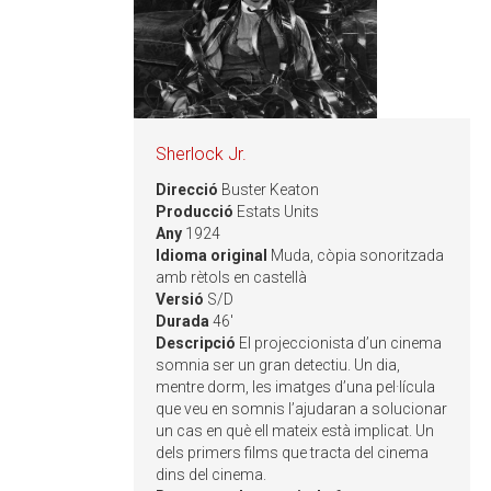
Sherlock Jr.
Direcció
Buster Keaton
Producció
Estats Units
Any
1924
Idioma original
Muda, còpia sonoritzada
amb rètols en castellà
Versió
S/D
Durada
46'
Descripció
El projeccionista d’un cinema
somnia ser un gran detectiu. Un dia,
mentre dorm, les imatges d’una pel·lícula
que veu en somnis l’ajudaran a solucionar
un cas en què ell mateix està implicat. Un
dels primers films que tracta del cinema
dins del cinema. ​​