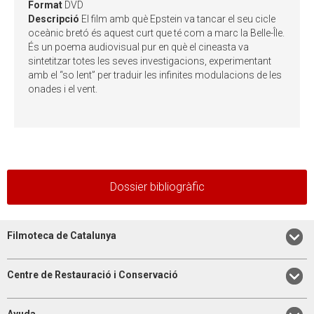
Format
DVD
Descripció
El film amb què Epstein va tancar el seu cicle
oceànic bretó és aquest curt que té com a marc la Belle-Île.
És un poema audiovisual pur en què el cineasta va
sintetitzar totes les seves investigacions, experimentant
amb el “so lent” per traduir les infinites modulacions de les
onades i el vent.
Dossier bibliogràfic
Filmoteca de Catalunya
Centre de Restauració i Conservació