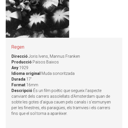
Regen
Direcció
Joris Ivens, Mannus Franken
Producció
Països Baixos
Any
1929
Idioma original
Muda sonoritzada
Durada
17'
Format
16mm
Descripció
És un film poètic que segueix l’aspecte
canviant dels carrers assolellats d’Amsterdam quan de
sobte les gotes d’aigua cauen pels canals i s’esmunyen
per les finestres, els paraigües, els tramvies i els carrers
fins que el sol torna a aparèixer.