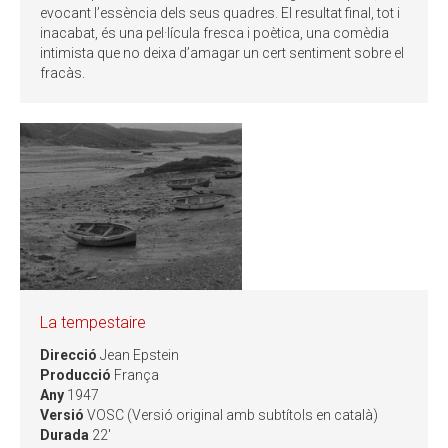
evocant l’essència dels seus quadres. El resultat final, tot i
inacabat, és una pel·lícula fresca i poètica, una comèdia
intimista que no deixa d’amagar un cert sentiment sobre el
fracàs.
La tempestaire
Direcció
Jean Epstein
Producció
França
Any
1947
Versió
VOSC (Versió original amb subtítols en català)
Durada
22'