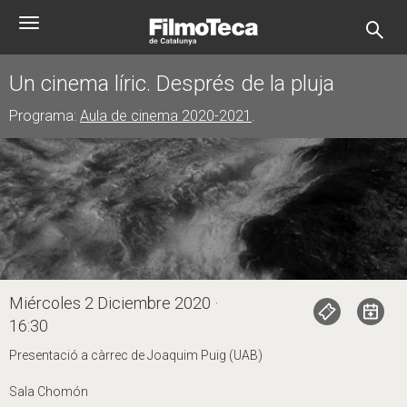
Pasar
Toggle
al
navigation
contenido
principal
Un cinema líric. Després de la pluja
Programa:
Aula de cinema 2020-2021
.
Miércoles 2 Diciembre 2020 ·
16:30
Presentació a càrrec de Joaquim Puig (UAB)
Sala Chomón