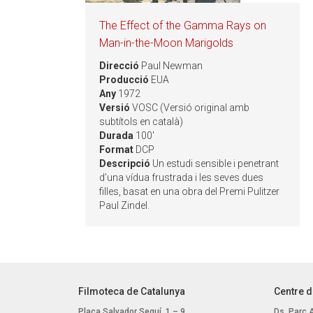
The Effect of the Gamma Rays on
Man-in-the-Moon Marigolds
Direcció
Paul Newman
Producció
EUA
Any
1972
Versió
VOSC (Versió original amb
subtítols en català)
Durada
100'
Format
DCP
Descripció
Un estudi sensible i penetrant
d’una vídua frustrada i les seves dues
filles, basat en una obra del Premi Pulitzer
Paul Zindel.
Filmoteca de Catalunya
Centre d
Plaça Salvador Seguí, 1 – 9
Ds. Parc 