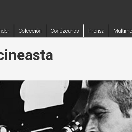
nder
Colección
Conózcanos
Prensa
Multime
cineasta