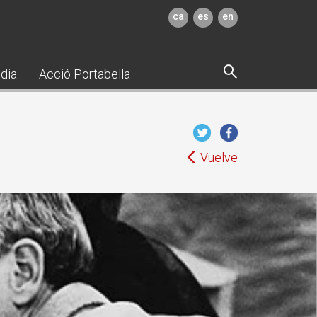
ca
es
en
dia
Acció Portabella
Vuelve