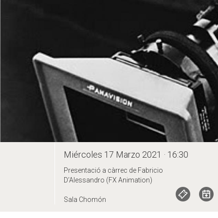
Miércoles 17 Marzo 2021 · 16:30
Presentació a càrrec de Fabricio
D’Alessandro (FX Animation)
Sala Chomón