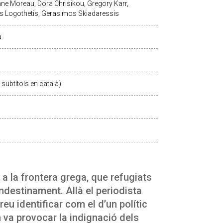
ne Moreau, Dora Chrisikou, Gregory Karr,
ias Logothetis, Gerasimos Skiadaressis
.
subtítols en català)
 a la frontera grega, que refugiats
ndestinament. Allà el periodista
eu identificar com el d’un polític
va provocar la indignació dels