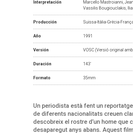
Interpretación
Marcello Mastroianni, Jean
Vassilis Bougiouclakis, Il
Producción
Suïssa-Itàlia-Grècia-França
Año
1991
Versión
VOSC (Versió original amb 
Duración
143'
Formato
35mm
Un periodista està fent un reportatge
de diferents nacionalitats creuen cla
descobreix el rostre d’un home que cr
desaparegut anys abans. Aquest film 