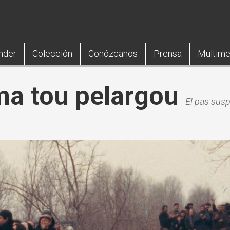
nder
Colección
Conózcanos
Prensa
Multime
ma tou pelargou
El pas susp