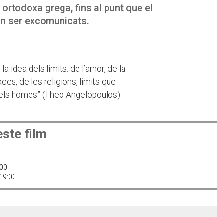
 ortodoxa grega, fins al punt que el
van ser excomunicats.
la idea dels límits: de l’amor, de la
aces, de les religions, límits que
 els homes” (Theo Angelopoulos).
ste film
6:00
 19:00