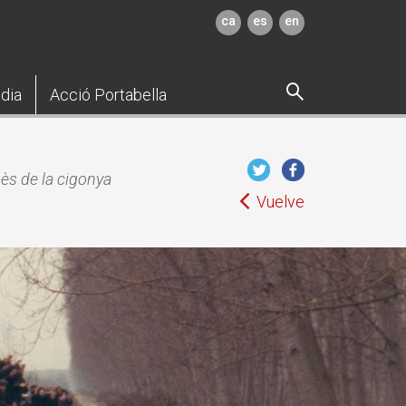
ca
es
en
dia
Acció Portabella
ès de la cigonya
Vuelve