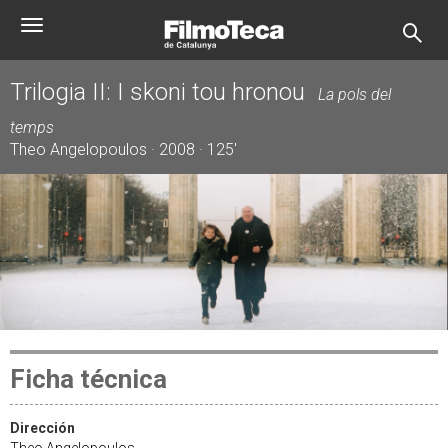
Pasar
Toggle
al
navigation
contenido
principal
Trilogia II: I skoni tou hronou
La pols del
temps
Theo Angelopoulos · 2008 · 125'
Ficha técnica
Dirección
Theo Angelopoulos