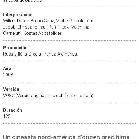
Interpretación
Willem Dafoe, Bruno Ganz, Michel Piccoli, Irène
Jacob, Christiane Paul, Reni Pittaki, Valentina
Carnelutti, Kostas Apostolides
Producción
Rússia-Itàlia-Grècia-França-Alemanya.
Año
2008
Versión
VOSC (Versió original amb subtítols en català)
Duración
125'
Un cineasta nord-americà d’origen grec filma