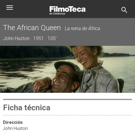
Pasar
Toggle
al
navigation
contenido
principal
The African Queen
La reina de África
John Huston · 1951 · 105'
Ficha técnica
Dirección
John Huston