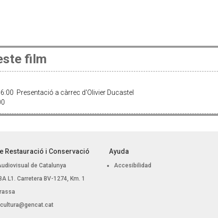
ste film
6:00 Presentació a càrrec d'Olivier Ducastel
:00
e Restauració i Conservació
Ayuda
Audiovisual de Catalunya
Accesibilidad
, BA L1. Carretera BV-1274, Km. 1
rassa
.cultura@gencat.cat