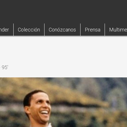
nder
Colección
Conózcanos
Prensa
Multime
 95'