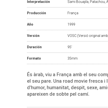
Interpretación
Sami Bouajila, Patachou, A
Producción
França
Año
1999
Versión
VOSC (Versió original amb 
Duración
95'
Formato
35mm
És àrab, viu a França amb el seu compa
el seu pare. Una road movie fresca i 
d'humor, humanitat, despit, sexe, amis
apareixen de sobte pel camí.