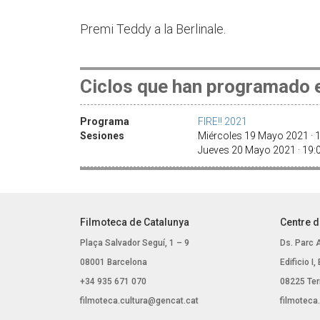
Premi Teddy a la Berlinale.
Ciclos que han programado e
Programa
FIRE!! 2021
Sesiones
Miércoles 19 Mayo 2021 · 1
Jueves 20 Mayo 2021 · 19
Filmoteca de Catalunya
Centre d
Plaça Salvador Seguí, 1 – 9
Ds. Parc 
08001 Barcelona
Edificio I
+34 935 671 070
08225 Ter
filmoteca.cultura@gencat.cat
filmoteca