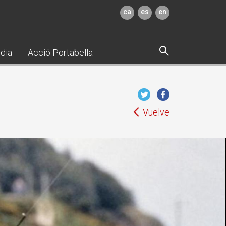
ca
es
en
dia
Acció Portabella
Vuelve